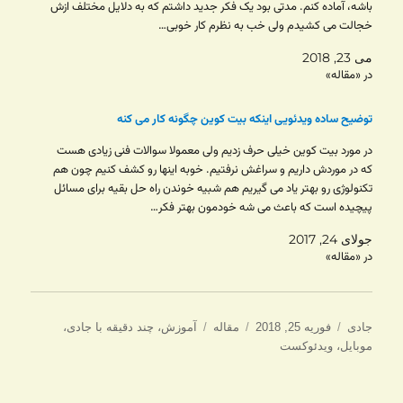
باشه، آماده کنم. مدتی بود یک فکر جدید داشتم که به دلایل مختلف ازش
خجالت می کشیدم ولی خب به نظرم کار خوبی…
می 23, 2018
در «مقاله»
توضیح ساده ویدئویی اینکه بیت کوین چگونه کار می کنه
در مورد بیت کوین خیلی حرف زدیم ولی معمولا سوالات فنی زیادی هست
که در موردش داریم و سراغش نرفتیم. خوبه اینها رو کشف کنیم چون هم
تکنولوژی رو بهتر یاد می گیریم هم شبیه خوندن راه حل بقیه برای مسائل
پیچیده است که باعث می شه خودمون بهتر فکر…
جولای 24, 2017
در «مقاله»
نویسنده
ارسال
دسته‌ها
برچسب‌ها
جادی
فوریه 25, 2018
مقاله
آموزش
،
چند دقیقه با جادی
،
شده
موبایل
،
ویدئوکست
در