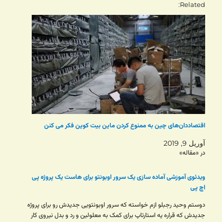
Related
اقتصاددان‌های چین به ممنوع کردن ماین بیت کوین فکر می کنن
آوریل 9, 2019
در «مقاله»
ویدئوی آموزشی آماده سازی یک سرور اوبونتو برای هاست یک پروژه پی
اچ پی
دوستم وحید رجبلو ازم خواسته که سرور اوبونتویی جدیدش رو برای پروژه
جدیدش که قراره یه استارتاپ برای کمک به معلولین و رد و بدل نیروی کار