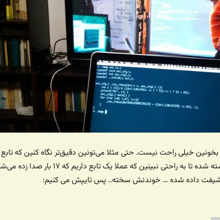
خونین خیلی راحت نیست. حتی مثلا می‌تونین دقیق‌تر نگاه کنین که تابع
main وسط خط گذاشته شده تا به راحتی نبینین که عملا یک تابع داریم که ۱۷ بار صدا زده 
یفت داده شده … خوندنش سخته.. پس تایپش می کنیم: