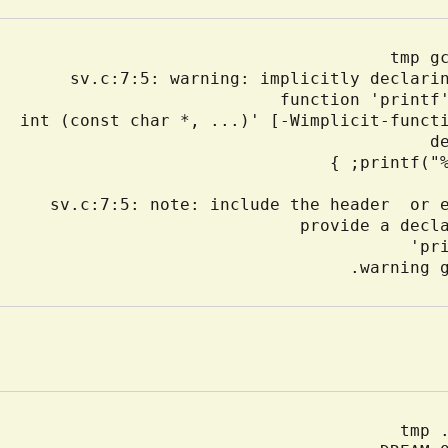
sv.c:7:5: warning: implicitly declarin
      'int (const char *, ...)' [-Wimplicit-funct
sv.c:7:5: note: include the header 
 or e