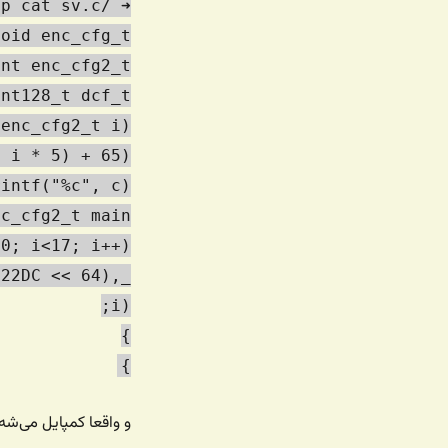
➜ /tmp cat sv.c
oid enc_cfg_t;
nt enc_cfg2_t;
nt128_t dcf_t;
enc_cfg2_t i){
 i * 5) + 65);
intf("%c", c); }
c_cfg2_t main() {
0; i<17; i++){
222DC << 64),
i);
}
}
و واقعا کمپایل می‌شه: