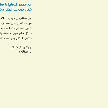
من چطوری اینجام؟ یا چط
شغل خوب بین المللی داش
این مطلب رو خودپسندانه 
من معتقدم نه برنامه نوی
خوبی هستم و نه آدم موف
در کل جای خوبی هستم و
ترکیبی از کلی چیز است. ر
انتخاب کردن هم سخت بود.
جولای 8, 2017
هرحال. چون زیاد می پرس
در «مقاله»
کردم بنویسم ولی می دونم