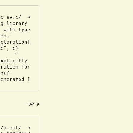
g library 
ion-
xplicitly 
1 warning generated.

و اجرا: