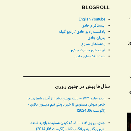
BLOGROLL
ک
English Youtube
اینستاگرام جادی
پادکست رادیو جادی / رادیو گیک
پتریان جادی
ز
راهنماهای شروع
لینک های حمایت جادی
همه لینک های جادی
سال‌ها پیش در چنین روزی
رادیو جادی ۱۷۳ – دلت روشن باشه؛ از آینده شغل‌ها به
خاطر هوش مصنوعی تا خبر باونتی نیم میلیون دلاری -
(آگوست 06, 2024)
جادی تی وی ۰۰۴ – اضافه کردن شمارنده بازدید کننده
های وبگذر به وبلاگ بلاگفا - (آگوست 06, 2014)