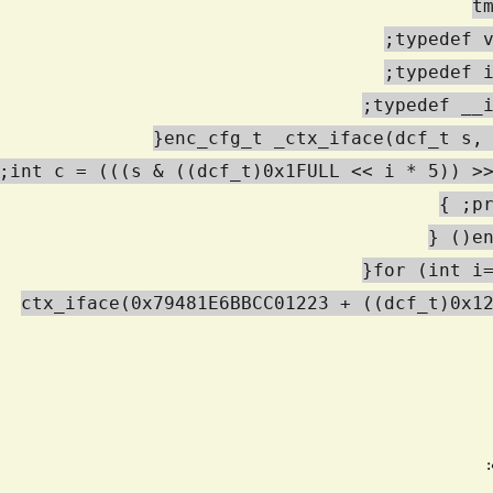
typedef v
typedef i
typedef __i
enc_cfg_t _ctx_iface(dcf_t s, 
int c = (((s & ((dcf_t)0x1FULL << i * 5)) >>
pr
en
for (int i=
_ctx_iface(0x79481E6BBCC01223 + ((dcf_t)0x1