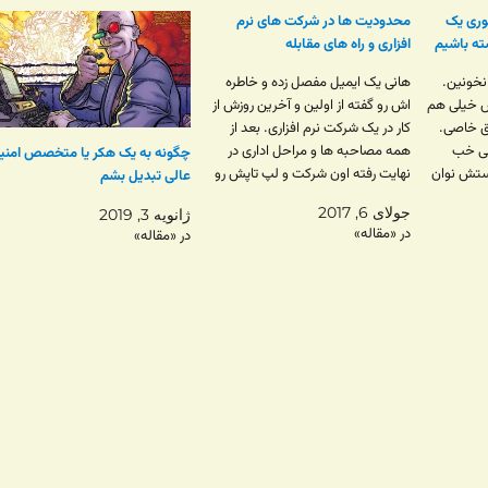
وری یک
محدودیت ها در شرکت های نرم
ته باشیم
افزاری و راه های مقابله
نخونین.
هانی یک ایمیل مفصل زده و خاطره
س خیلی هم
اش رو گفته از اولین و آخرین روزش از
ق خاصی.
کار در یک شرکت نرم افزاری. بعد از
لی خب
همه مصاحبه ها و مراحل اداری در
چگونه به یک هکر یا متخصص امنی
استش نوان
نهایت رفته اون شرکت و لپ تاپش رو
عالی تبدیل بشم
 به
گرفته. لپ تاپ ویندوزی بدون پسورد
جولای 6, 2017
ژانویه 3, 2019
ن سعی
ادمین و نیازمند مجوز برای…
در «مقاله»
در «مقاله»
…