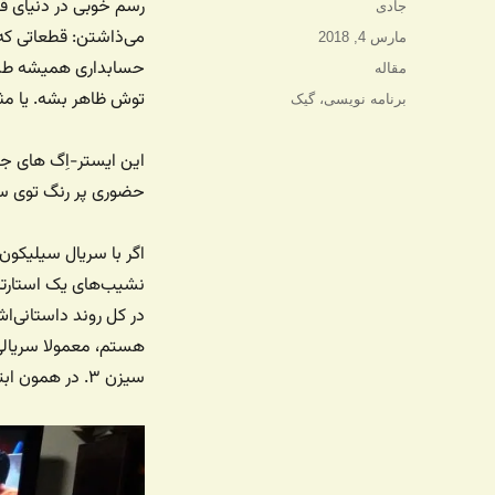
رسم خوبی در دنیای قدی
نویسنده
جادی
می‌ذاشتن: قطعاتی که 
ارسال
مارس 4, 2018
شده
حسابداری همیشه طبیعی
دسته‌ها
مقاله
در
توش ظاهر بشه. یا مثلا این روزها اگر عبا
برچسب‌ها
برنامه نویسی
،
گیک
این ایستر-اِگ های جذ
حضوری پر رنگ توی سی
اگر با سریال سیلیکون
نشیب‌های یک استارتاپ
در کل روند داستانی‌ا
هستم، معمولا سریالی
سیزن ۳. در همون ابتداش گیلفویل و دینش سعی می‌کنن از کد ریچارد سر در بیارن. کد اینه: