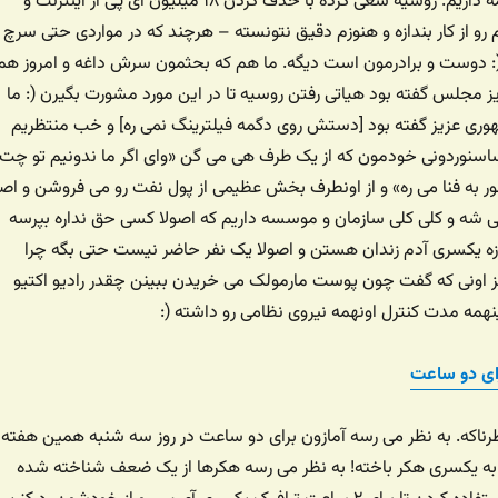
خبرها رو که تقریبا همه داریم. روسیه سعی کرده با حذف کردن ۱۸ میلیون آی پی از اینترنت و
 رو از کار بندازه و هنوزم دقیق نتونسته – هرچند که در مواردی حتی سرچ
: دوست و برادرمون است دیگه. ما هم که بحثمون سرش داغه و امروز هم
زیز مجلس گفته بود هیاتی رفتن روسیه تا در این مورد مشورت بگیرن (: ما
وری عزیز گفته بود [دستش روی دگمه فیلترینگ نمی ره] و خب منتظریم
اسنوردونی خودمون که از یک طرف هی می گن «وای اگر ما ندونیم تو چت
 به فنا می ره» و از اونطرف بخش عظیمی از پول نفت رو می فروشن و اصل
شه و کلی کلی سازمان و موسسه داریم که اصولا کسی حق نداره بپرسه
 چه خبره یا ۹۰ روزه یکسری آدم زندان هستن و اصولا یک نفر حاضر نیست حتی بگه چرا
اونی که گفت چون پوست مارمولک می خریدن ببینن چقدر رادیو اکتیو
اینهمه مدت کنترل اونهمه نیروی نظامی رو داشته (:
ای دو ساعت
ناکه. به نظر می رسه آمازون برای دو ساعت در روز سه شنبه همین هفته
به یکسری هکر باخته! به نظر می رسه هکرها از یک ضعف شناخته شده