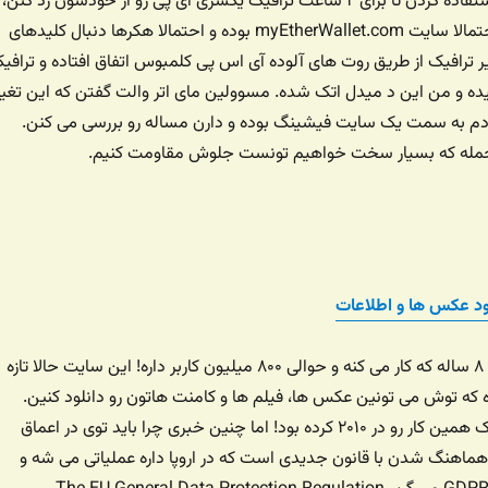
پروتکل‌های اینترنت استفاده کردن تا برای ۲ ساعت ترافیک یکسری آی پی رو از خودشون رد کنن،
به طور خاص هدف احتمالا سایت myEtherWallet.com بوده و احتمالا هکرها دنبال کلیدهای
 ترافیک از طریق روت های‌ آلوده آی اس پی کلمبوس اتفاق افتاده و ترافی
 و من این د میدل اتک شده. مسوولین مای اتر والت گفتن که این تغیی
م به سمت یک سایت فیشینگ بوده و دارن مساله رو بررسی می کنن.
له که بسیار سخت خواهیم تونست جلوش مقاومت کنیم.
نلود عکس ها و اطلاعات
اینستاگرام الان حدود ۸ ساله که کار می کنه و حوالی ۸۰۰ میلیون کاربر داره! این سایت حالا تازه
ازه که توش می تونین عکس ها، فیلم ها و کامنت هاتون رو دانلود کنین.
خیلی هم دیر. فیسبوک همین کار رو در ۲۰۱۰ کرده بود! اما چنین خبری چرا باید توی در اعماق
ی هماهنگ شدن با قانون جدیدی است که در اروپا داره عملیاتی می شه و