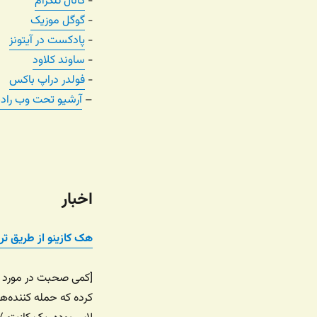
‏-
کانال تلگرام
‏-
گوگل موزیک
‏-
پادکست در آیتونز
‏-
ساوند کلاود
‏-
فولدر دراپ باکس
–
آرشیو تحت وب راد
اخبار
هک کازینو از طریق تر
[کمی صحبت در مورد آی
کرده که حمله کننده‌ه