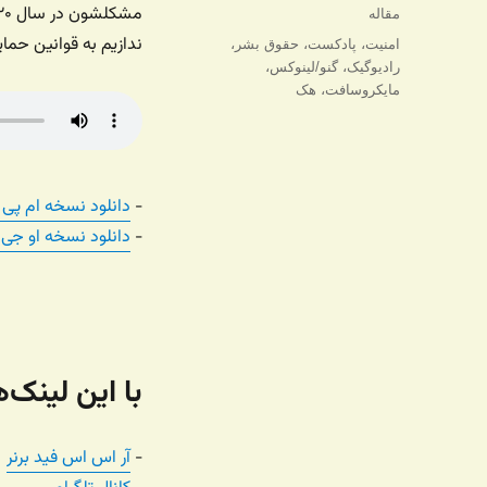
شده
دسته‌ها
مقاله
در
ندازیم به قوانین حمای
برچسب‌ها
امنیت
،
پادکست
،
حقوق بشر
،
رادیوگیک
،
گنو/لینوکس
،
مایکروسافت
،
هک
‏-
دانلود نسخه ام پی 
‏-
دانلود نسخه او جی
با این لینک
‏-
آر اس اس فید برنر