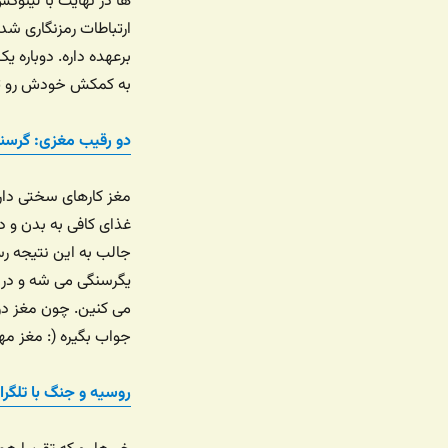
ها در نهایت با لینو
ارتباطات رمزنگاری شده
برعهده داره. دوباره 
به کمکش خودش رو توی
دو رقیب مغزی: گرسنگ
مغز کارهای سختی داره.
غذای کافی به بدن و د
جالب به این نتیجه ر
یگرسنگی می شه و در 
می کنین. چون مغز در 
جواب بگیره (: مغز مهم
روسیه و جنگ با تلگرا