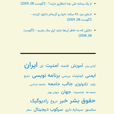
از یک رسانه ملی چه انتظاری دارید؟ - (آگوست 08, 2009)
ادعای مرد ۴۸ ساله: «اینا رو گربه‌ام دانلود کرده» -
(آگوست 08, 2009)
دلایلی که به خاطر آن‌ها نباید اپل مک بخرید - (آگوست
08, 2008)
ایران
امنیت
آموزش
اقتصاد
اپل
آزادی بیان
برنامه نویسی
ایمنی
اینترنت
بررسی
تبلیغ
جالب
جامعه
تکنولوژی
ترفند
جامعه شناسی
جهان
جنسیت
جهان بهتر
جمعه ها
حقوق بشر
خبر
رادیوگیک
دروغ
سرکوب دیجیتال
سانسور
سرمایه داری
سفر