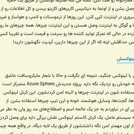
 / قمارخونه رو هک کنن. گفته می شه هکرها تونستن از طریق یک حفره
ل بشن و از اونجا به دیتابیس کاربرهای کازینو برسن و کل اطلاعات رو از
وری در اینترنت کپی کنن. این روزها از ترموستات و لامپ و هواساز و غیره
سا و گوگل به اینترنت وصل هستن و این اینترنت چیزها، همه چیزهای ما رو
ده در حالی که تمرکز تولید کننده ها رو سرعت و قیمت است و تقریبا کسی
پس حداقلش اینه که اگر از این چیزها دارین، آپدیت نگهشون دارید!
لینوکسش
با لینوکس جنگید، نتیجه ای نگرفت و حالا با شعار مایکروسافت عاشق
لینوکسه، سعی می کنه خودش رو نزدیک نگه داره. پروژه جدیدش Azure Sphere متمرکز است
استفاده شون در اینترنت چیزها و البته امن کردنشون. این کرنل لینوکس
 ها، گجت‌ها، وسایل هوشمند خونه و این تیپ چیزها استفاده بشن. از
 ای در نیاوردم به جز یک عالمه اسم و اصطلاح‌های مد روز ولی به نظر می
در یک مدل ۵ لایه سیستم عامل، یک کرنل کاستم لینوکس نقش بزرگی داره برای وصل کردن
از اون مهمتر امن نگه داشتنشون از طریق یک لایه دیگه. در واقع همه چی