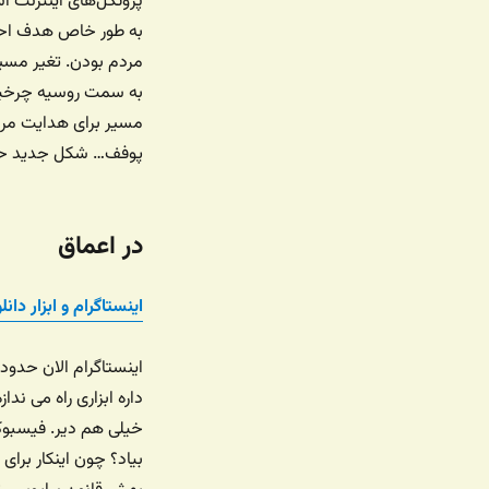
مردم بودن. تغیر مسیر
به سمت روسیه چرخیده
مسیر برای هدایت مرد
پوفف… شکل جدید حم
در اعماق
اینستاگرام و ابزار دا
داره ابزاری راه می ند
بیاد؟ چون اینکار برا