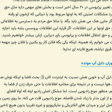
بهش قانون پرایوسی GDPR می گن. The EU General Data Protection Regulation
مفصلترین و بزرگترین تغییر پرایوسی در ۲۰ سال اخیر است و بخش های مهمی داره مثل حق
رد مشکلات امنیتی که به اونها مربوط بود یا دیتایی که ازشون لو رفته
گر جایی هک می هش باید بگه. یا مثلا حق مردم به دسترسی به اطلاعاتی
ق اونها بر این اطلاعات. اگر قراره این اطلاعات پروسس بشه باید اجازه
و حق انتقال اطلاعات و پرایوسی بای دیزاین. ازش بیشتر خواهیم شنید.
می خوایم راه همینه. اینکه یکی بگه فلان کار رو بکنین یا فلان چیز مهمه ت
یق نباشه، هیچ فایده ای نداره!
ران دایل آپ مونده
ایل آپ و خوبی هش نسبت به اینترنت الان ((: بحث فضا و اینکه توش صد
وا نیست و در نتیجه برای مخابره اطلاعات یا حتی حرف زدن از فضا به
ریم. منظور موج رادیویی است. اما مشکل اصلی رادیو اینه که اولا فضای
 از اون بدتر با زیاد شدن فاصله، موج رادیویی افت می کنه. ما روی زمین با
لیزر و میدان های الکتریکی و مایکروویو و غیره تقریبا بدون هیچ تاخیر