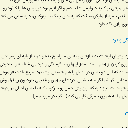
کس به بخش ارتباطی شون وصل می شن و بعد به یک سرویس ابری که
 و مبتنی بر کلید دیوایس ها با هم و اگر لازم بود دیوایس ها با کلاود رو
یک قدم بامزه از مایکروسافت که به جای جنگ با لینوکس، داره سعی می کنه
 بازی نگه داره.
ی و درد
 یکیش اینه که به نیازهای پایه ای ما پاسخ بده و دو نیاز پایه ای رسوندن
وری کردن از زخم است. مغز اینها رو با گرسنگی و درد می شناسه و تحقیقی
سیده که این دو حس در تقابل با هم هستن. یک درد سریع باعث فراموش
مقابل اگر شما گرسنه باشین، دردهای مزمن و قدیمی خودتون رو فراموش
هر حالت نیاز داره که اون یکی حس رو سرکوب کنه تا حس اصلی تر بتونه
ل ما به همین بامزگی کار می کنه (: [گپ در مورد مغز]
م