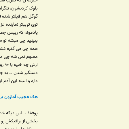
بلوک کردنشون، تلگرام
گوگل هم فیلتر شده (
توی توییتر نماینده ع
یادمونه که رییس جمه
ببینیم چی میشه تو س
همه چی می گذره کشور
معلوم نمی شه چی می 
ازش
دستگیر شدن … به جز 
داره و البته این آدم 
هک عجیب آمازون بر
پوففف.. این دیگه خطر
بخشی از ترافیکش رو 