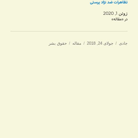
تظاهرات ضد نژاد پرستی
ژوئن 1, 2020
در «مقاله»
نویسنده
ارسال
دسته‌ها
برچسب‌ها
جادی
جولای 24, 2018
مقاله
حقوق بشر
شده
در