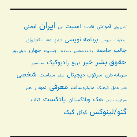
ایران
امنیت
ایمنی
آموزش
اقتصاد
اپل
آزادی بیان
برنامه نویسی
اینترنت
تکنولوژی
بررسی
تبلیغ
ترفند
جالب
جامعه
جهان
جنسیت
جامعه شناسی
جهان بهتر
جمعه ها
حقوق بشر
خبر
رادیوگیک
دروغ
سانسور
شخصی
سرکوب دیجیتال
سیاست
سرمایه داری
سفر
معرفی
مایکروسافت
نمودار
عمل
فرهنگ
هنر
علم
پادکست
هک
وبلاگستان
کتاب
هوش مصنوعی
گنو/لینوکس
گیک
گوگل