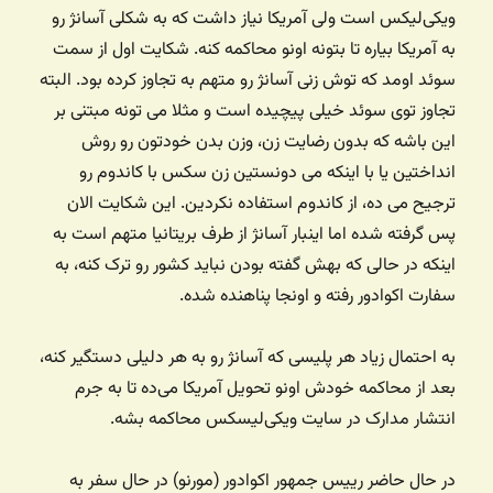
ویکی‌لیکس است ولی آمریکا نیاز داشت که به شکلی آسانژ رو
به آمریکا بیاره تا بتونه اونو محاکمه کنه. شکایت اول از سمت
سوئد اومد که توش زنی آسانژ رو متهم به تجاوز کرده بود. البته
تجاوز توی سوئد خیلی پیچیده است و مثلا می تونه مبتنی بر
این باشه که بدون رضایت زن، وزن بدن خودتون رو روش
انداختین یا با اینکه می دونستین زن سکس با کاندوم رو
ترجیح می ده، از کاندوم استفاده نکردین. این شکایت الان
پس گرفته شده اما اینبار آسانژ از طرف بریتانیا متهم است به
اینکه در حالی که بهش گفته بودن نباید کشور رو ترک کنه، به
سفارت اکوادور رفته و اونجا پناهنده شده.
به احتمال زیاد هر پلیسی که آسانژ رو به هر دلیلی دستگیر کنه،
بعد از محاکمه خودش اونو تحویل آمریکا می‌ده تا به جرم
انتشار مدارک در سایت ویکی‌لیسکس محاکمه بشه.
در حال حاضر رییس جمهور اکوادور (مورنو) در حال سفر به