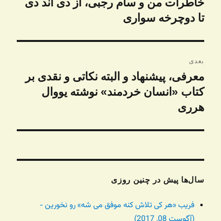
خاطرات من و سام رجبی، از دی اند دی
نوشته
قبلی:
تا دوچرخه سواری
بعدی
معرفی، پیشنهاد و البته نکاتی و نقدی بر
نوشته
بعدی:
کتاب «انسان خردمند» نوشته یووال
هرری
سال‌ها پیش در چنین روزی
فریب «هر کی تلاش کنه موفق می شه» رو نخورین -
(آگوست 08, 2017)