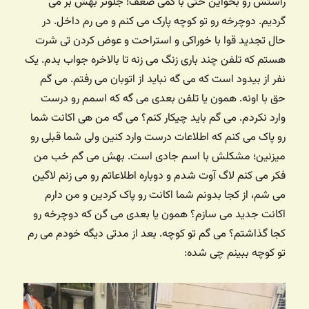
راستش رو بخواین حتی با کمی ضعف! جلوتر بهش بر می
گردیم. دوچرخه رو تو کوچه پارک می کنم و می رم داخل. در
حال تجدید قوا با خوراکی و استراحت و عوض کردن تی شرت
هستم که تلفن چند باری زنگ می زنه تا بالاخره جواب بدم. یک
نفر از بیدود است که می گه نباید از اتوبان می رفتم. می گم
حق با اونه. همون یا تلفن بعدی می گه که اسمم رو درست
وارد نکردم. می گم باید چیکار کنم؟ می گه من هی اکانت شما
رو پاک می کنم که اطلاعات درست وارد کنین ولی شما قبلی رو
میزنین؛ مشکلش با اسم جادی است. بهش می گم خب من
فکر می کنم لاگ آوت شدم و دوباره اطلاعاتم رو می زنم لاگین
می شم، از کجا بدونم شما اکانت رو پاک کردین و من دارم
اکانت جدید می سازم؟ همون یا بعدی می گن که دوچرخه رو
کجا گذاشتم؟ می گم تو کوچه. بعد از مدتی دیگه خودم می رم
تو کوچه ببینم چی شده: