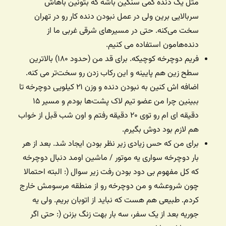
مثل یک دنده کمی سنگین باشه که بتونین باهاش
سربالایی برین ولی در عمل نبودن دنده کار رو در تهران
سخت می‌کنه. حتی در مسیرهای شرقی غربی ما از
دنده‌هامون استفاده می کنیم.
فریم دوچرخه کوچیکه. برای قد من (حدود ۱۸۰) بالاترین
سطح زین هم پایینه و این رکاب زدن رو سخت‌تر می کنه.
اضافه اش کنین به نبودن دنده و وزن ۲۱ کیلویی دوچرخه تا
ببینین چرا من عضو تیم لاک پشت‌ها بودم و مسیر ۱۵
دقیقه ای ام رو توی ۲۰ دقیقه رفتم و اون شب قبل از خواب
هم لازم بود دوش بگیرم.
برای من که حس زیادی زیر نظر بودن ایجاد شد. بعد از هر
بار دوچرخه سواری یه موتور / ماشین اومد دنبال دوچرخه
که کل مفهوم بی دود بودن رفت زیر سوال (: البته احتمالا
چون شروعشه و من دوچرخه رو از منطقه مرسومش خارج
کردم. طبیعی هم هست که نباید از اتوبان بریم. ولی یه
جوریه بعد از یک سفر، سه بار بهت زنگ بزنن (: حتی اگر