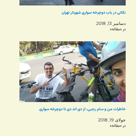
نکاتی در باب دوچرخه سواری شهردار تهران
دسامبر 13, 2018
در «مقاله»
خاطرات من و سام رجبی، از دی اند دی تا دوچرخه سواری
جولای 19, 2018
در «مقاله»