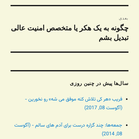
بعدی
چگونه به یک هکر یا متخصص امنیت عالی
نوشته
بعدی:
تبدیل بشم
سال‌ها پیش در چنین روزی
فریب «هر کی تلاش کنه موفق می شه» رو نخورین -
(آگوست 08, 2017)
جمعه‌ها: چند گزاره درست برای آدم های سالم - (آگوست
08, 2014)