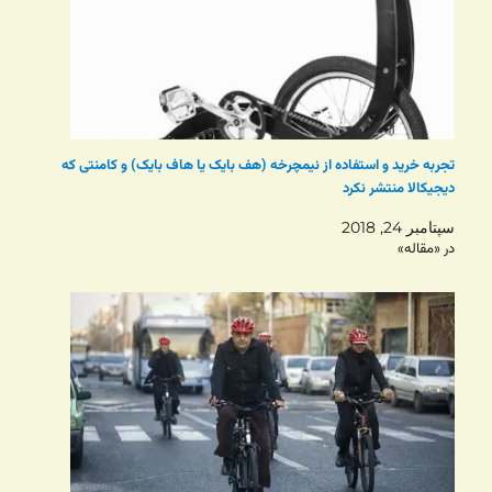
تجربه خرید و استفاده از نیمچرخه (هف بایک یا هاف بایک) و کامنتی که
دیجیکالا منتشر نکرد
سپتامبر 24, 2018
در «مقاله»