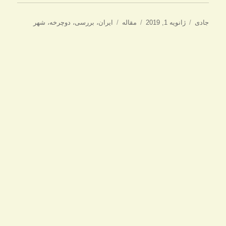
نویسنده
ارسال
دسته‌ها
برچسب‌ها
جادی
ژانویه 1, 2019
مقاله
ایران
،
بررسی
،
دوچرخه
،
شهر
شده
در