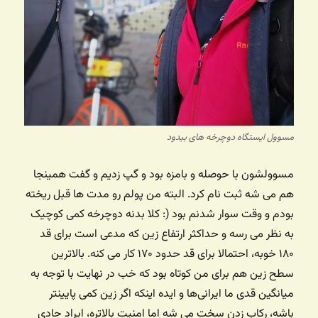
مسوول ایستگاه دوچرخه های بیدود
مسوولشون با حوصله و بامزه بود و گپ زدیم و گفت همینجا
هم می شه ثبت نام کرد. البته من پولم رو مدت ها قبل ریخته
بودم و وقت سوار شدنم بود (: کلا بدنه دوچرخه کمی کوچیک
به نظر می رسه و حداکثر ارتفاع زین که مدعی است برای قد
۱۸۰ خوبه، احتمالا برای قد حدود ۱۷۰ کار می کنه. بالاترین
سطح زین هم برای من کوتاه بود که خب در نهایت با توجه به
میانگین قدی ما ایرانی‌ها و ایده اینکه اگر زین کمی پایینتر
باشه، رکاب زدن سخت می شه اما امنیت بالاتره، ایراد حادی