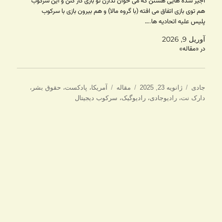
اجیر شده هایی هستن که می خوان نذارن تو بازی کار کنن و این سرکوب
هم توی بازی اتفاق می افته (با گروه مالا) و هم بیرون بازی با سرکوب
پلیس علیه اتحادیه ها.…
آوریل 9, 2026
در «مقاله»
نویسنده
ارسال
دسته‌ها
برچسب‌ها
جادی
ژانویه 23, 2025
مقاله
آمریکا
،
پادکست
،
حقوق بشر
،
شده
دارک نت
،
رادیوجادی
،
رادیوگیک
،
سرکوب دیجیتال
در