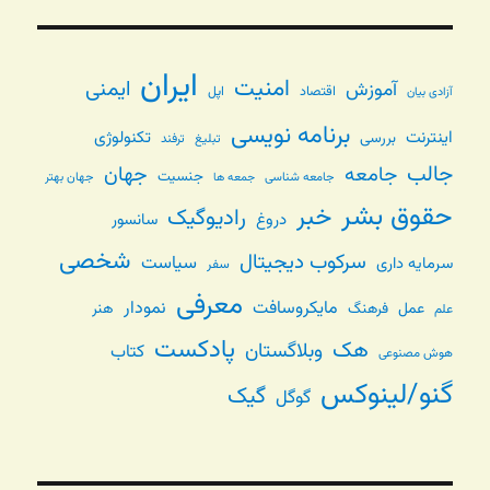
ایران
امنیت
ایمنی
آموزش
اقتصاد
اپل
آزادی بیان
برنامه نویسی
اینترنت
تکنولوژی
بررسی
تبلیغ
ترفند
جالب
جامعه
جهان
جنسیت
جامعه شناسی
جهان بهتر
جمعه ها
حقوق بشر
خبر
رادیوگیک
دروغ
سانسور
شخصی
سرکوب دیجیتال
سیاست
سرمایه داری
سفر
معرفی
مایکروسافت
نمودار
عمل
فرهنگ
هنر
علم
پادکست
هک
وبلاگستان
کتاب
هوش مصنوعی
گنو/لینوکس
گیک
گوگل