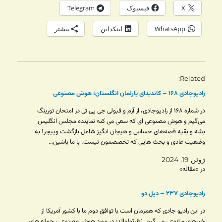
X
فیسبوک
Telegram
WhatsApp
لینکداین
بیشتر
Related
رادیوجادی ۱۶۸ – کاندیدای پارلمان انگلستان؛ هوش مصنوعی
در شماره ۱۶۸ از رادیوجادی، از آرم و قبولی جی پی تی در امتحان تورینگ
می‌گیم و هوش مصنوعی ای که سعی می کنه نماینده مجلس انگلیس
بشه و بقیه قصه‌های حساس و هیجان انگیز شامل بازگشت وییجر۱ به
وضعیت عادی و بحث هایی که تخصصمون نیست. با ما باشین…
ژوئن 19, 2024
در «مقاله»
رادیوجادی ۲۳۷ – دیل دو
در این رادیو جادی که همزمان است با توافق دوم ما با کشور آمریکا از
خبرهای متنوعی می گیم. نظرتولوالدز در مورد هوش مصنوعی، حمله های