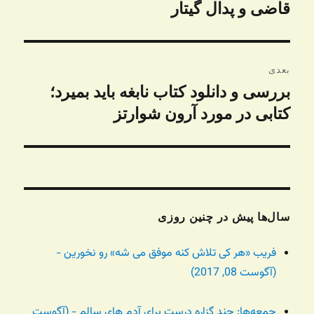
قاضی و پدال گیتار
بعدی
بررسی و دانلود کتاب نابغه باید بمیرد؛
نوشته
بعدی:
کتابی در مورد آرون شوارتز
سال‌ها پیش در چنین روزی
فریب «هر کی تلاش کنه موفق می شه» رو نخورین -
(آگوست 08, 2017)
جمعه‌ها: چند گزاره درست برای آدم های سالم - (آگوست