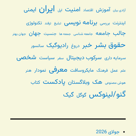
ایران
امنیت
ایمنی
آموزش
اقتصاد
اپل
آزادی بیان
برنامه نویسی
اینترنت
تکنولوژی
بررسی
تبلیغ
ترفند
جالب
جامعه
جهان
جنسیت
جامعه شناسی
جهان بهتر
جمعه ها
حقوق بشر
خبر
رادیوگیک
دروغ
سانسور
شخصی
سرکوب دیجیتال
سیاست
سرمایه داری
سفر
معرفی
مایکروسافت
نمودار
عمل
فرهنگ
هنر
علم
پادکست
هک
وبلاگستان
کتاب
هوش مصنوعی
گنو/لینوکس
گیک
گوگل
جولای 2026