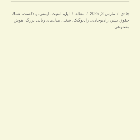
نویسنده
ارسال
دسته‌ها
برچسب‌ها
جادی
مارس 3, 2025
مقاله
اپل
،
امنیت
،
ایمنی
،
پادکست
،
تسلا
،
شده
حقوق بشر
،
رادیوجادی
،
رادیوگیک
،
شغل
،
مدل‌های زبانی بزرگ
،
هوش
در
مصنوعی