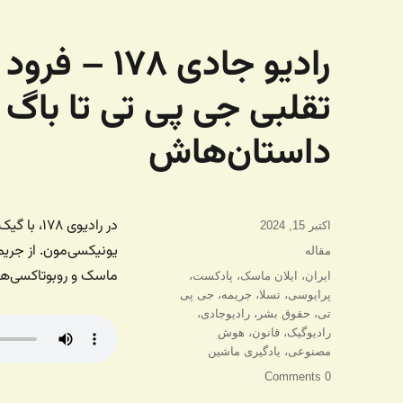
رادیو جادی 
تقلبی جی پی تی تا باگ
داستان‌هاش
در رادیو
ارسال
اکتبر 15, 2024
شده
یونیکسی‌مون. از جریم
دسته‌ها
مقاله
در
ماسک و روبوتاکسی‌ها
برچسب‌ها
ایران
،
ایلان ماسک
،
پادکست
،
پرایوسی
،
تسلا
،
جریمه
،
جی پی
تی
،
حقوق بشر
،
رادیوجادی
،
رادیوگیک
،
قانون
،
هوش
مصنوعی
،
یادگیری ماشین
0 Comments