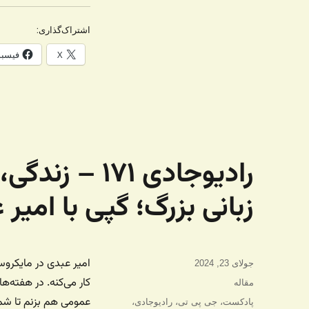
اشتراک‌گذاری:
X
فیسب
رادیوجادی ۷۱
زبانی بزرگ؛ گپی با امیر
امیر عبدی در مایکروس
ارسال
جولای 23, 2024
شده
کار می‌کنه. در هفته‌
دسته‌ها
مقاله
در
عمومی هم بزنم تا ش
برچسب‌ها
پادکست
،
جی پی تی
،
رادیوجادی
،