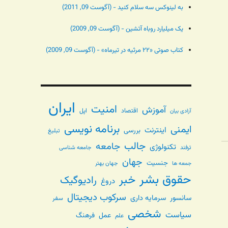
به لینوکس سه سلام کنید - (آگوست 09, 2011)
یک میلیارد روباه آتشین - (آگوست 09, 2009)
کتاب صوتی «۲۲ مرثیه در تیرماه» - (آگوست 09, 2009)
ایران
امنیت
آموزش
اقتصاد
اپل
آزادی بیان
برنامه نویسی
ایمنی
اینترنت
بررسی
تبلیغ
جالب
جامعه
تکنولوژی
ترفند
جامعه شناسی
جهان
جنسیت
جهان بهتر
جمعه ها
حقوق بشر
خبر
رادیوگیک
دروغ
سرکوب دیجیتال
سانسور
سرمایه داری
سفر
شخصی
سیاست
عمل
فرهنگ
علم