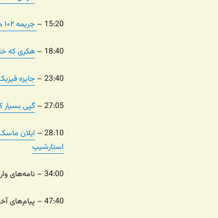
15:20 –
جریمه ۱۰۲ میلیون دلاری متا به خاطر ذخیره پسوردها به شکل متن ساده
18:40 –
هکری که خاط
23:40 –
جایزه فیزی
27:05 –
گپی بسیار ک
28:10 –
ایلان ماسک،
استارشیپ
34:00 – نامه‌های وارده در مورد مطالب قبلی
47:40 – پیام‌های آخر