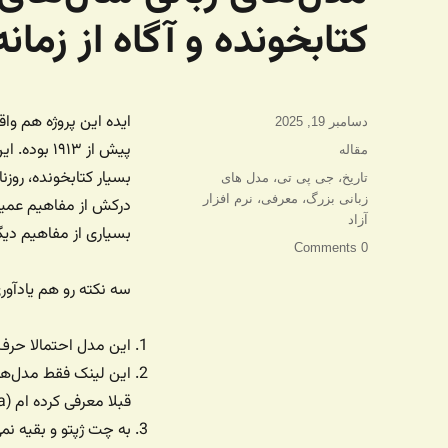
کتابخونده و آگاه از زمانه اما از س
ایده این پروژه هم وا
ارسال
دسامبر 19, 2025
شده
پیش از ۹۱۳
دسته‌ها
مقاله
در
برچسب‌ها
تاریخ
،
جی پی تی
،
مدل های
زبانی بزرگ
،
معرفی
،
نرم افزار
درکش از مفاهیم عمیق
آزاد
بسیاری از مفاهیم دیگه
0 Comments
سه نکته رو هم یادآور
این مدل احتمالا حرف‌
این لینک فقط مدل‌ها 
قبلا معرفی کرده ام (ollama)
به چت ژپتو و بقیه نم