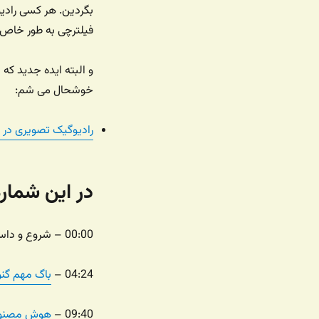
بگردین. هر کسی رادیو
فیلترچی به طور خاص ر
و البته ایده جدید ک
خوشحال می شم:
رادیوگیک تصویری در 
در این شماره
00:00 – شروع و داستان زندگی
04:24 –
باگ مهم گن
09:40 –
هوش مصنوعی و حل ۱۰۰٪ کپچاهای تشخی