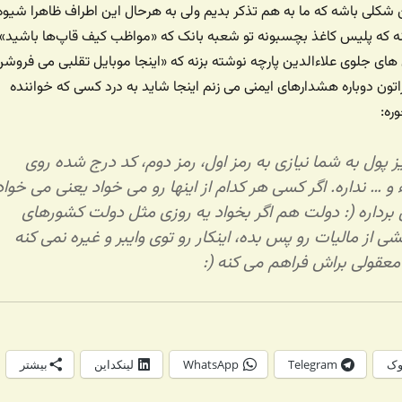
شکلی باشه که ما به هم تذکر بدیم ولی به هرحال این اطراف ظاهرا شیوه
نه که پلیس کاغذ بچسبونه تو شعبه بانک که «مواظب کیف قاپ‌ها باشید»
 های جلوی علاءالدین پارچه نوشته بزنه که «اینجا موبایل تقلبی می فروشن
تون دوباره هشدارهای ایمنی می زنم اینجا شاید به درد کسی که خواننده
ره:
 پول به شما نیازی به رمز اول، رمز دوم، کد درج شده روی
 و … نداره. اگر کسی هر کدام از اینها رو می خواد یعنی می خواد
رداره (: دولت هم اگر بخواد یه روزی مثل دولت کشورهای
 از مالیات رو پس بده، اینکار رو توی وایبر و غیره نمی کنه
معقولی براش فراهم می کنه (:
وک
Telegram
WhatsApp
لینکداین
بیشتر