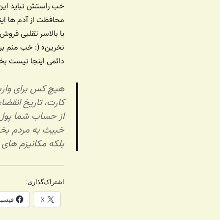
خب راستش نباید این 
محافظت از آدم ها ای
یا بالاسر تقلبی فروش
نخرین» (: خب منم برا
دائمی اینجا نیست بخو
هیچ کس برای واریز
کارت، تاریخ انقضاء
از حساب شما پول ب
خبیث به مردم بخشی
بلکه مکانیزم های 
اشتراک‌گذاری:
X
فیسب