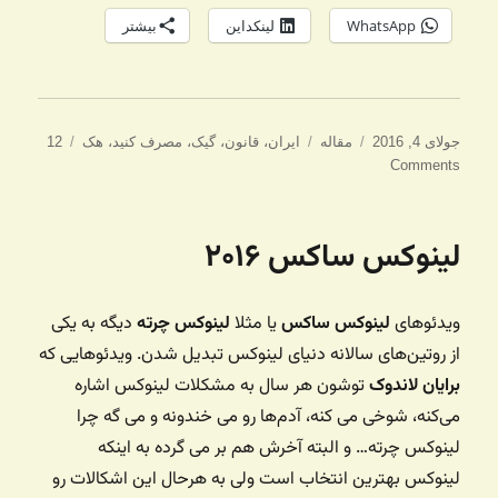
WhatsApp
لینکداین
بیشتر
ارسال
دسته‌ها
برچسب‌ها
جولای 4, 2016
مقاله
ایران
،
قانون
،
گیک
،
مصرف کنید
،
هک
12
شده
Comments
در
لینوکس ساکس ۲۰۱۶
ویدئوهای
لینوکس ساکس
‌ یا مثلا
لینوکس چرته
دیگه به یکی
از روتین‌های سالانه دنیای لینوکس تبدیل شدن. ویدئوهایی که
برایان لاندوک
توشون هر سال به مشکلات لینوکس اشاره
می‌کنه، شوخی می کنه، آدم‌ها رو می خندونه و می گه چرا
لینوکس چرته… و البته آخرش هم بر می گرده به اینکه
لینوکس بهترین انتخاب است ولی به هرحال این اشکالات رو