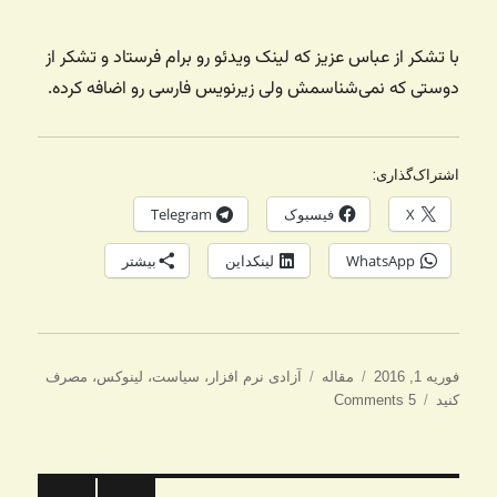
با تشکر از عباس عزیز که لینک ویدئو رو برام فرستاد و تشکر از
دوستی که نمی‌شناسمش ولی زیرنویس فارسی رو اضافه کرده.
اشتراک‌گذاری:
X
فیسبوک
Telegram
WhatsApp
لینکداین
بیشتر
ارسال
دسته‌ها
برچسب‌ها
فوریه 1, 2016
مقاله
آزادی نرم افزار
،
سیاست
،
لینوکس
،
مصرف
شده
کنید
5 Comments
در