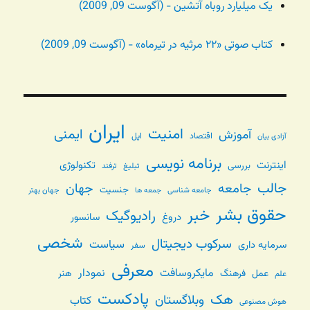
یک میلیارد روباه آتشین - (آگوست 09, 2009)
کتاب صوتی «۲۲ مرثیه در تیرماه» - (آگوست 09, 2009)
ایران
امنیت
ایمنی
آموزش
اقتصاد
اپل
آزادی بیان
برنامه نویسی
اینترنت
تکنولوژی
بررسی
تبلیغ
ترفند
جالب
جامعه
جهان
جنسیت
جامعه شناسی
جهان بهتر
جمعه ها
حقوق بشر
خبر
رادیوگیک
دروغ
سانسور
شخصی
سرکوب دیجیتال
سیاست
سرمایه داری
سفر
معرفی
مایکروسافت
نمودار
عمل
فرهنگ
هنر
علم
پادکست
هک
وبلاگستان
کتاب
هوش مصنوعی