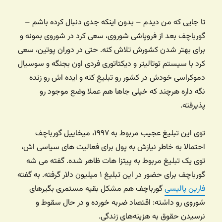
تا جایی که من دیدم – بدون اینکه جدی دنبال کرده باشم –
گورباچف بعد از فروپاشی شوروی، سعی کرد در شوروی بمونه و
برای بهتر شدن کشورش تلاش کنه. حتی در دوران پوتین، سعی
کرد با سیستم توتالیتر و دیکتاتوری فردی اون بجنگه و سوسیال
دموکراسی خودش در کشور رو تبلیغ کنه و ایده اش رو زنده
نگه داره هرچند که خیلی جاها هم عملا وضع موجود رو
پذیرفته.
توی این تبلیغ عجیب مربوط به ۱۹۹۷، میخاییل گورباچف
احتمالا به خاطر نیازش به پول برای فعالیت های سیاسی اش،
توی یک تبلیغ مربوط به پیتزا هات ظاهر شده. گفته می شه
گورباچف برای حضور در این تبلیغ ۱ میلیون دلار گرفته. به گفته
فارین پالیسی
گورباچف هم مشکل بقیه مستمری بگیرهای
شوروی رو داشته: اقتصاد ضربه خورده و در حال سقوط و
نرسیدن حقوق به هزینه‌های زندگی.