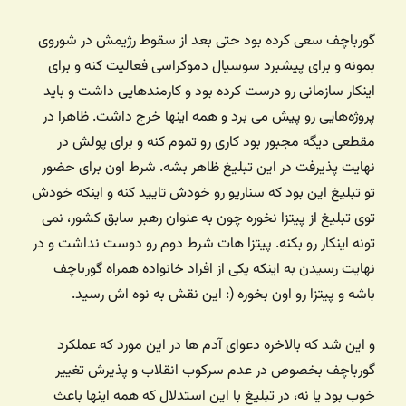
گورباچف سعی کرده بود حتی بعد از سقوط رژیمش در شوروی
بمونه و برای پیشبرد سوسیال دموکراسی فعالیت کنه و برای
اینکار سازمانی رو درست کرده بود و کارمندهایی داشت و باید
پروژه‌هایی رو پیش می برد و همه اینها خرج داشت. ظاهرا در
مقطعی دیگه مجبور بود کاری رو تموم کنه و برای پولش در
نهایت پذیرفت در این تبلیغ ظاهر بشه. شرط اون برای حضور
تو تبلیغ این بود که سناریو رو خودش تایید کنه و اینکه خودش
توی تبلیغ از پیتزا نخوره چون به عنوان رهبر سابق کشور، نمی
تونه اینکار رو بکنه. پیتزا هات شرط دوم رو دوست نداشت و در
نهایت رسیدن به اینکه یکی از افراد خانواده همراه گورباچف
باشه و پیتزا رو اون بخوره (: این نقش به نوه اش رسید.
و این شد که بالاخره دعوای آدم ها در این مورد که عملکرد
گورباچف بخصوص در عدم سرکوب انقلاب و پذیرش تغییر
خوب بود یا نه، در تبلیغ با این استدلال که همه اینها باعث