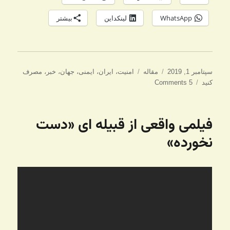
WhatsApp
لینکداین
بیشتر
ارسال
دسته‌ها
برچسب‌ها
سپتامبر 1, 2019
مقاله
امنیت
،
ایران
،
ایمنی
،
جهان
،
خبر
،
مصرف
شده
کنید
5 Comments
در
فیلمی واقعی از قبیله ای «دست
نخورده»