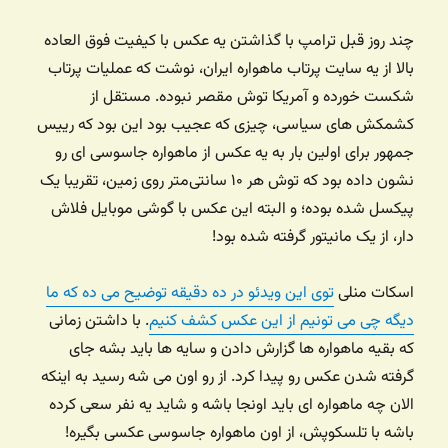
چند روز قبل ترامپ با گذاشتن یه عکس با کیفیت فوق العاده
بالا از یه سایت پرتاب ماهواره ایران، نوشت که عملیات پرتاب
شکست خورده و آمریکا توش مقصر نبوده. مستقل از
کشمکش های سیاسی، چیزی که عجیب بود این بود که رییس
جمهور برای اولین بار به یه عکس از ماهواره جاسوسی ای رو
نشون داده بود که توش هر ۱۰ سانتی‌متر روی زمین، تقریبا یک
پیکسل شده بوده؛ و البته این عکس با گوشی موبایل فلاش
دار، از یک مانیتور گرفته شده بود!
اسکات منلی
توی این ویدئو در ده دقیقه توضیح می ده که ما
دیگه چی می تونیم از این عکس کشف کنیم
. با داشتن زمانی
که بقیه ماهواره ها گزارش دادن و سایه ها باید بشه جای
گرفته شدن عکس رو پیدا کرد. از رو اون می شه رسید به اینکه
الان چه ماهواره ای باید اونجا باشه و شاید یه نفر سعی کرده
باشه با تلسکوپش، از اون ماهواره جاسوسی عکسی بگیره!