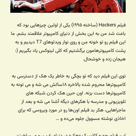
فیلم Hackers (ساخته ۱۹۹۵) یکی از اولین چیزهایی بود که
باعث شد من به این بخش از دنیای کامپیوتر علاقمند بشم. ما
این فیلم رو تو خونه من و روی نوار ویدئوهای T7 دیدیم و به
پشت کامپیوترهامون برگشتیم که کلی لینوکس یاد بگیریم (:
هیجان زده و خوشحال.
توی این فیلم دید که تو بچگی به خاطر یک هک از دسترسی به
کامپیوترها محروم شده بالاخره ۱۸سالش می شه و می تونه به
کامپیوترها دست بزنه. اون حین هک کردن شبکه های
تلویزیونی و مدرسه با هکرهای دیگه آشنا می شه و بعد از
ماجراهایی، هکر بد فیلم اون‌ها رو در مورد ویروسی که برای
اخاذی نوشته مسوول جلوه می‌ده و …
این فیلم چهره کلاسیک «هکر» در دنیای غرب رو می‌ساخت: