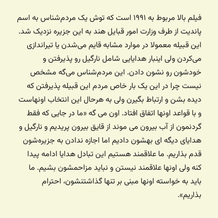
فیلم بالا مربوط به ۱۹۹۱ است که توش یک مردم‌شناس به اسم
پاندیت از طرف وزارت امور قبایل هند به این جزیره نزدیک شد.
این قبیله معمولا در موارد مشابه قایم می‌شدن یا تیراندازی
می‌کردن ولی اینبار هدایایی شامل نارگیل رو پذیرفتن و
خودشون رو نشون دادن. این مردم‌شناس می‌گه مشخص
نیست چرا در این یک بار خاص مردم این قبیله پذیرفتن که
دیده بشن و ارتباط بگیرن ولی به هرحال این انتخاب اونهاست
و با قواعد اونها اتفاق افتاد. اون می گه «ما در جایی که فقط
گردنمون از آب بیرون می موند از قایق بیرون پریدیم و نارگیل و
هدایای دیگه ای بهشون دادیم اما اجازه ندادن به جزیره‌شون
قدم بذاریم. ما علاقمند هستیم این تبادل هدایا ادامه پیدا
کنه ولی اونها علاقمند نیستن و نباید مزاحمشون بشیم. ما
باید به خواسته اونها مبنی بر تنها گذاشتنشون، احترام
بذاریم».