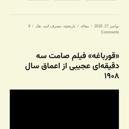
ارسال
دسته‌ها
برچسب‌ها
نوامبر 27, 2018
مقاله
تاریخچه
،
مصرف کنید
،
هک
9
شده
Comments
در
«قورباغه» فیلم صامت سه
دقیقه‌ای عجیبی از اعماق سال
۱۹۰۸