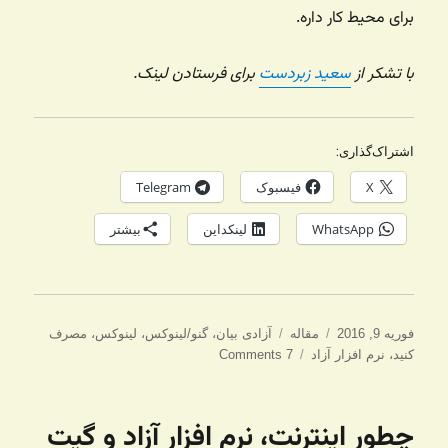
برای محیط کار داره.
با تشکر از
سعید زبردست
برای فرستادن لینک.
اشتراک‌گذاری:
X
فیسبوک
Telegram
WhatsApp
لینکداین
بیشتر
ارسال
دسته‌ها
برچسب‌ها
فوریه 9, 2016
مقاله
آزادی بیان
،
گنو/لینوکس
،
لینوکس
،
مصرف
شده
کنید
،
نرم افزار آزاد
7 Comments
در
چطور اینترنت، نرم افزار آزاد و گیت