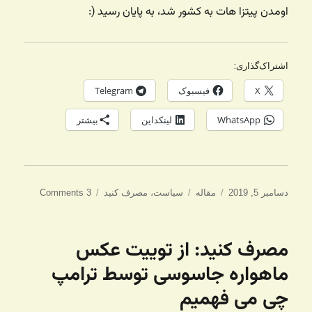
اومدن پیتزا هات به کشور شد، به پایان رسید (:
اشتراک‌گذاری:
X
فیسبوک
Telegram
WhatsApp
لینکداین
بیشتر
ارسال
دسته‌ها
برچسب‌ها
دسامبر 5, 2019
مقاله
سیاست
،
مصرف کنید
3 Comments
شده
در
مصرف کنید: از توییت عکس
ماهواره جاسوسی توسط ترامپ
چی می فهمیم