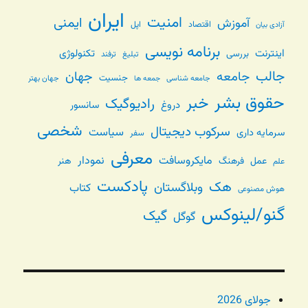
ایران
امنیت
ایمنی
آموزش
اقتصاد
اپل
آزادی بیان
برنامه نویسی
اینترنت
تکنولوژی
بررسی
تبلیغ
ترفند
جالب
جامعه
جهان
جنسیت
جامعه شناسی
جهان بهتر
جمعه ها
حقوق بشر
خبر
رادیوگیک
دروغ
سانسور
شخصی
سرکوب دیجیتال
سیاست
سرمایه داری
سفر
معرفی
مایکروسافت
نمودار
عمل
فرهنگ
هنر
علم
پادکست
هک
وبلاگستان
کتاب
هوش مصنوعی
گنو/لینوکس
گیک
گوگل
جولای 2026