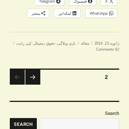
X
فیسبوک
Telegram
WhatsApp
لینکداین
بیشتر
ارسال
دسته‌ها
برچسب‌ها
ژانویه 13, 2014
مقاله
بازی وبلاگی
،
حقوق دیجیتال
،
کپی رایت
شده
62 Comments
در
صفحه‌بندی
برگه
2
نوشته‌ها
صفحه
قبلی
Search
SEARCH