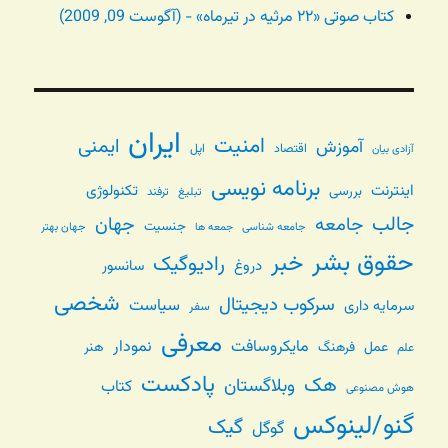
کتاب صوتی «۲۲ مرثیه در تیرماه» - (آگوست 09, 2009)
ایران
امنیت
ایمنی
آموزش
اقتصاد
اپل
آزادی بیان
برنامه نویسی
اینترنت
تکنولوژی
بررسی
تبلیغ
ترفند
جالب
جامعه
جهان
جنسیت
جامعه شناسی
جهان بهتر
جمعه ها
حقوق بشر
خبر
رادیوگیک
دروغ
سانسور
شخصی
سرکوب دیجیتال
سیاست
سرمایه داری
سفر
معرفی
مایکروسافت
نمودار
عمل
فرهنگ
هنر
علم
پادکست
هک
وبلاگستان
کتاب
هوش مصنوعی
گنو/لینوکس
گیک
گوگل