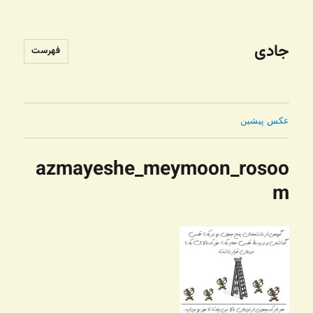
جادی
فهرست
عکس پیشین
azmayeshe_meymoon_rosoo
m