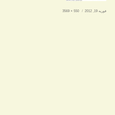
ارسال
اندازه
فوریه 19, 2012
550 × 3569
شده
کامل
در