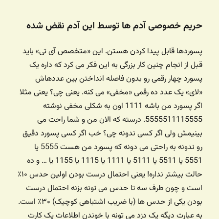
حریم خصوصی آدم ها توسط این آدم نقض شده
پسوردها قابل پیدا کردن هستن. این «متخصص آی تی» باید
قبل از انجام چنین کار بزرگی به این فکر می کرد که داره یک
پسورد چهار رقمی رو بدون فاصله انداختن بین عددهاش
«لای» یک عدد ده رقمی «مخفی» می کنه. یعنی چی؟ یعنی مثلا
اگر پسورد من باشه 1111 اون به شکلی مخفی نوشته
5555511115555. درسته که الان من و شما راحت می
بینیمش ولی اگر کسی ندونه چی؟ خب اگر کسی پسورد دقیق
رو ندونه به راحتی می دونه که پسورد من هست 5555 یا
5551 یا 5511 یا 5111 یا 1111 یا 1115 یا 1155 یا … و ده
حالت بیشتر نداره! یعنی احتمال درست بودن اولین حدس ۱۰٪
است و چون طرف سه تا حدس می تونه بزنه احتمال درست
بودن یکی از حدس ها (با ضریب اشتباهی کوچیک) ۳۰٪ است.
به عبارت دیگه یک دزد می تونه با خوندن اطلاعات یک کارت