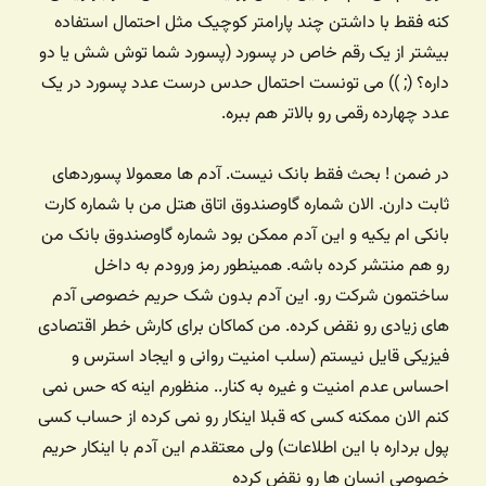
کنه فقط با داشتن چند پارامتر کوچیک مثل احتمال استفاده
بیشتر از یک رقم خاص در پسورد (پسورد شما توش شش یا دو
داره؟ (; )) می تونست احتمال حدس درست عدد پسورد در یک
عدد چهارده رقمی رو بالاتر هم ببره.
در ضمن ! بحث فقط بانک نیست. آدم ها معمولا پسوردهای
ثابت دارن. الان شماره گاوصندوق اتاق هتل من با شماره کارت
بانکی ام یکیه و این آدم ممکن بود شماره گاوصندوق بانک من
رو هم منتشر کرده باشه. همینطور رمز ورودم به داخل
ساختمون شرکت رو. این آدم بدون شک حریم خصوصی آدم
های زیادی رو نقض کرده. من کماکان برای کارش خطر اقتصادی
فیزیکی قایل نیستم (سلب امنیت روانی و ایجاد استرس و
احساس عدم امنیت و غیره به کنار.. منظورم اینه که حس نمی
کنم الان ممکنه کسی که قبلا اینکار رو نمی کرده از حساب کسی
پول برداره با این اطلاعات) ولی معتقدم این آدم با اینکار حریم
خصوصی انسان ها رو نقض کرده