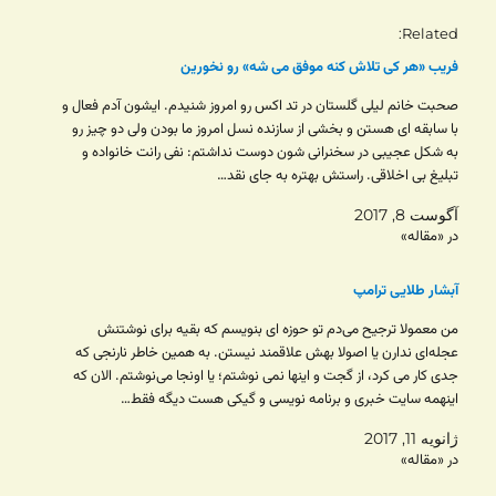
Related
فریب «هر کی تلاش کنه موفق می شه» رو نخورین
صحبت خانم لیلی گلستان در تد اکس رو امروز شنیدم. ایشون آدم فعال و
با سابقه ای هستن و بخشی از سازنده نسل امروز ما بودن ولی دو چیز رو
به شکل عجیبی در سخنرانی شون دوست نداشتم: نفی رانت خانواده و
تبلیغ بی اخلاقی. راستش بهتره به جای نقد…
آگوست 8, 2017
در «مقاله»
آبشار طلایی ترامپ
من معمولا ترجیح می‌دم تو حوزه ای بنویسم که بقیه برای نوشتنش
عجله‌ای ندارن یا اصولا بهش علاقمند نیستن. به همین خاطر نارنجی که
جدی کار می کرد، از گجت و اینها نمی نوشتم؛ یا اونجا می‌نوشتم. الان که
اینهمه سایت خبری و برنامه نویسی و گیکی هست دیگه فقط…
ژانویه 11, 2017
در «مقاله»