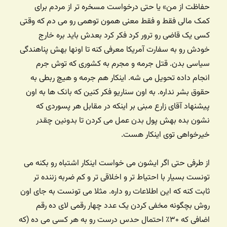
حفاظت از من» یا حتی درخواست مسخره تر از مردم برای
کمک مالی فقط و فقط معنی همون توهمی رو می دم که وقتی
کسی یک قاضی رو ترور کرد فکر کرد بعدش باید بره خارج
خودش رو به سفارت آمریکا معرفی کنه تا اونها بهش پناهندگی
سیاسی بدن. قتل جرمه و مجرم به کشوری که توش جرم
انجام داده تحویل می شه. اینکار هم جرمه و هیچ ربطی به
حقوق بشر نداره. به اون سناریو فکر کنین که بانک ها به اون
پیشنهاد آقای زارع مبنی بر اینکه در مقابل هر پسوردی که
نشون بده بهش پول بدن عمل می کردن تا بدونین چقدر
خیرخواهی توی اینکار هست.
از طرفی حتی اگر ایشون می خواست اینکار اشتباه رو بکنه می
تونست بسیار با احتیاط تر و اخلاقی تر و کم ضربه زننده تر
ثابت کنه که این اطلاعات رو داره. مثلا می تونست به جای اون
روش بچگونه مخفی کردن یک عدد چهار رقمی لای ده رقم
اضافی که ۳۰٪ احتمال حدس درست رو به هر کسی می ده (که