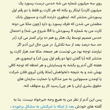
روی سه میلیون شماره می شه حدس درست پسورد یک
میلیون کارت) اینکار رو بکنه که هر کارت رو فقط با دو رقم اول
پسوردش منتشر کنه. اینطوری دارنده کارت و مسوول بانک
مطمئن می شدن که طرف پسورد رو داره (چون مثلا می دونه
کارت من به شماره X پسوردش با 84 شروع می شه) و احتمال
حدس صمیم توسط یک هکر رو هم ده برابر کمتر می کرد (در
حد سه درصد بعد از سه تلاش). در عین حال این آدم اگر
نیازمند توجه بود می تونست هر جمعه، مثلا صد هزار کارت رو
منتشر کنه (با گفتن تنها دو رقم اول پین کد) و اینجوری هر
هفته کلی آدم رو بکشه به وبسایتش و هر لحظه که توجه کافی
بهش شد و به نتیجه دلخواهش (مثلا رفتن آبروی فلان شرکت
یا اومدن مسوولین به میز مذاکره یا حمایت سازمان های
حقوق بشری ازش یا هر چی) رسید کار رو متوقف کنه.
پس این آدم از نظر من به هیچ وجه خیرخواه نیست. بنا به
گفته های خودش
بعد از اینکه با شرکتش به مشکل برخورده
،