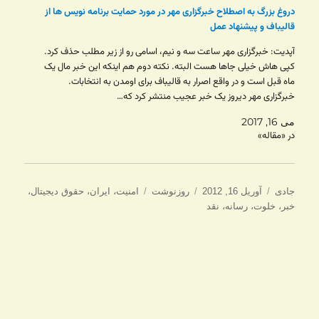
دروغ بزرگ به اصطلاح خبرگزاری مهر در مورد حمایت برنامه نویس ها از
قالیباف و پیشنهاد عمل
آپدیت: خبرگزاری مهر ساعت سه و نیم، اسامی رو از زیر مطلب حذف کرد.
کپی هاش خیلی جاها هست البته. نکته دوم هم اینکه این خبر مال یک
ماه قبل است و در واقع اصرار به قالیباف برای اومدن به انتخابات.
خبرگزاری مهر دیروز یک خبر عجیب منتشر کرد که…
می 16, 2017
در «مقاله»
نویسنده
ارسال
دسته‌ها
برچسب‌ها
جادی
آوریل 16, 2012
روزنوشت
امنیت
،
ایران
،
حقوق دیجیتال
،
شده
خبر
،
خلوت
،
رسانه
،
نقد
در