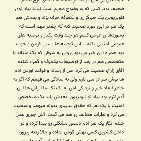
حرکت بی بی سی در بعد از مصاحبه با آقای زارع بسیار
ضعیف بود. کسی که به وضوح مجرم است نباید بیاد توی
تلویزیوین یک خبرگزاری و یکطرفه حرف بزنه و بعدش هم
یک نفر در این مورد صحبت کنه که چقدر مهم است که
پسوردها رو عوض کنیم هر چند وقت یکبار و توصیه های
عمومی امنیتی بکنه – این توصیه ها بسیار لازمن و خوب
بود همراه این خبر می بودن ولی به شرطی که یک منتقد یا
متخصص هم در بعد از توضیحات یکطرفه و گمراه کننده
آقای زارع، صحبت می کرد. من از رسانه و قواعد آوردن آدم
ها توش سر در نمی یارم ولی به سادگی می فهمم که اگر به
خاطر ابعاد خبر و نزدیکی اش به تک تک ما ایرانی ها این
آدم لازم بود بیاد تو تلویزیون، بعدش باید یک متخصص
امنیت یا یک نفر که حقوق سایبری بدونه میومد و صحبت
می کرد و نظرات مخالف رو هم می گفت. الان جوری عمل
شده انگار یک نفر آدم دلسوز مشکلی رو پیدا کرده و در
داخل کشوری کسی بهش گوش نداده و حالا رفته بیرون