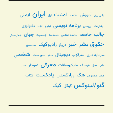
ایران
امنیت
ایمنی
آموزش
اقتصاد
اپل
آزادی بیان
برنامه نویسی
اینترنت
تکنولوژی
بررسی
تبلیغ
ترفند
جالب
جامعه
جهان
جنسیت
جامعه شناسی
جهان بهتر
جمعه ها
حقوق بشر
خبر
رادیوگیک
دروغ
سانسور
شخصی
سرکوب دیجیتال
سیاست
سرمایه داری
سفر
معرفی
مایکروسافت
نمودار
عمل
فرهنگ
هنر
علم
پادکست
هک
وبلاگستان
کتاب
هوش مصنوعی
گنو/لینوکس
گیک
گوگل