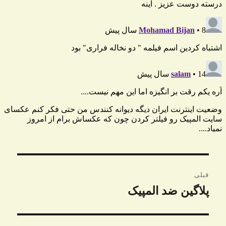
راهبری
قبلی
نوشته
پلاگین ضد المپیک
نوشته
قبلی: