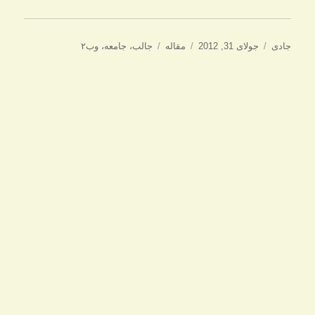
نویسنده
ارسال
دسته‌ها
برچسب‌ها
جادی
جولای 31, 2012
مقاله
جالب
،
جامعه
،
وب۲
شده
در