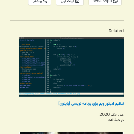
WhatsApp
لینکداین
بیشتر
Related
تنظیم ادیتور ویم برای برنامه نویسی [پایتون]
می 25, 2020
در «مقاله»