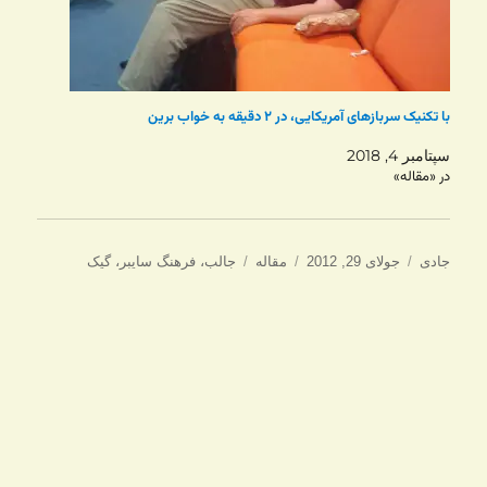
با تکنیک سربازهای آمریکایی، در ۲ دقیقه به خواب برین
سپتامبر 4, 2018
در «مقاله»
نویسنده
ارسال
دسته‌ها
برچسب‌ها
جادی
جولای 29, 2012
مقاله
جالب
،
فرهنگ سایبر
،
گیک
شده
در