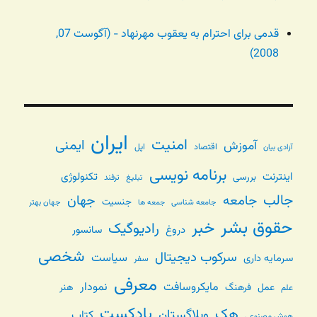
قدمی برای احترام به یعقوب مهرنهاد - (آگوست 07,
2008)
ایران
امنیت
ایمنی
آموزش
اقتصاد
اپل
آزادی بیان
برنامه نویسی
اینترنت
تکنولوژی
بررسی
تبلیغ
ترفند
جالب
جامعه
جهان
جنسیت
جامعه شناسی
جهان بهتر
جمعه ها
حقوق بشر
خبر
رادیوگیک
دروغ
سانسور
شخصی
سرکوب دیجیتال
سیاست
سرمایه داری
سفر
معرفی
مایکروسافت
نمودار
عمل
فرهنگ
هنر
علم
پادکست
هک
وبلاگستان
کتاب
هوش مصنوعی