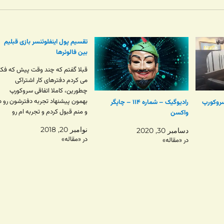
تقسیم پول اینفلوئنسر بازی قبلیم
بین فالوئرها
قبلا گفتم که چند وقت پیش که فکر
می کردم دفترهای کار اشتراکی
چطورین، کاملا اتفاقی سروکورپ
بهمون پیشنهاد تجربه دفترشون رو د
سروکورپ
رادیوگیک – شماره ۱۱۴ – چاپگر
و منم قبول کردم و تجربه ام رو
واکسن
نوشتم. اون مطلب تگ «تبلیغ» داش
نوامبر 20, 2018
دسامبر 30, 2020
که در یک کشور درست و حسابی باید
در «مقاله»
در «مقاله»
برای همه مطالبی که در…