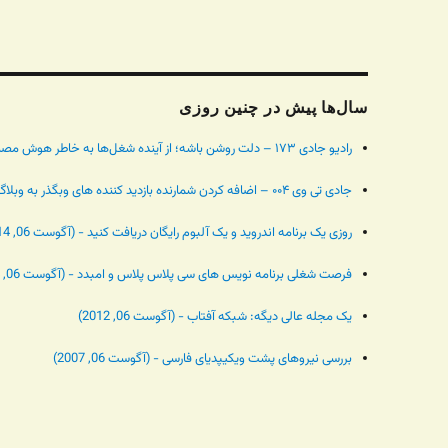
سال‌ها پیش در چنین روزی
رادیو جادی ۱۷۳ – دلت روشن باشه؛ از آینده شغل‌ها به خاطر هوش مصنوعی تا خبر باونتی نیم میلیون دلاری - (آگوست 06, 2024)
جادی تی وی ۰۰۴ – اضافه کردن شمارنده بازدید کننده های وبگذر به وبلاگ بلاگفا - (آگوست 06, 2014)
روزی یک برنامه اندروید و یک آلبوم رایگان دریافت کنید - (آگوست 06, 2014)
فرصت شغلی برنامه نویس های سی پلاس پلاس و امبدد - (آگوست 06, 2014)
یک مجله عالی دیگه: شبکه آفتاب - (آگوست 06, 2012)
بررسی نیروهای پشت ویکیپدیای فارسی - (آگوست 06, 2007)