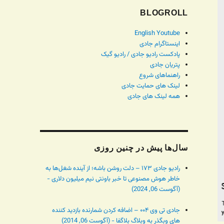
BLOGROLL
English Youtube
اینستاگرام جادی
پادکست رادیو جادی / رادیو گیک
پتریان جادی
راهنماهای شروع
لینک های حمایت جادی
همه لینک های جادی
سال‌ها پیش در چنین روزی
رادیو جادی ۱۷۳ – دلت روشن باشه؛ از آینده شغل‌ها به
خاطر هوش مصنوعی تا خبر باونتی نیم میلیون دلاری -
(آگوست 06, 2024)
جادی تی وی ۰۰۴ – اضافه کردن شمارنده بازدید کننده
های وبگذر به وبلاگ بلاگفا - (آگوست 06, 2014)