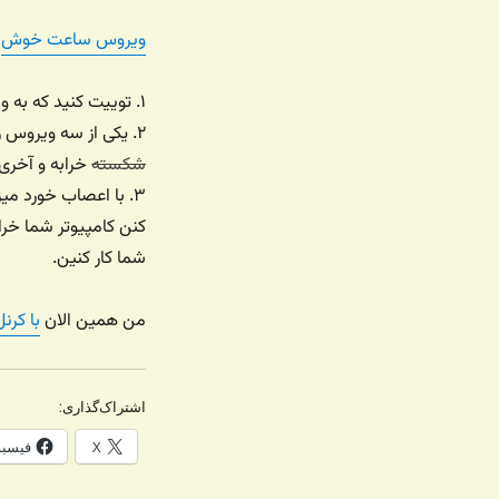
ویروس ساعت خوش
خ
۱. توییت کنید که به ویروس ساعت خوش مبتلا شدین و لینک ویروس رو بدین
۲. یکی از سه ویروس رو انتخاب کنین. یکیش کرنل پنیک است، یکیش تظاهر می کنه مونیتور شما
شکسته
خرابه و آخری
۳. با اعصاب خورد م
کنن کامپیوتر شما خرا
شما کار کنین.
من همین الان
با کرن
اشتراک‌گذاری:
X
فیسب