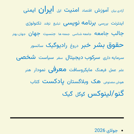
ایران
امنیت
ایمنی
آموزش
اقتصاد
اپل
آزادی بیان
برنامه نویسی
اینترنت
تکنولوژی
بررسی
تبلیغ
ترفند
جالب
جامعه
جهان
جنسیت
جامعه شناسی
جهان بهتر
جمعه ها
حقوق بشر
خبر
رادیوگیک
دروغ
سانسور
شخصی
سرکوب دیجیتال
سیاست
سرمایه داری
سفر
معرفی
مایکروسافت
نمودار
عمل
فرهنگ
هنر
علم
پادکست
هک
وبلاگستان
کتاب
هوش مصنوعی
گنو/لینوکس
گیک
گوگل
جولای 2026