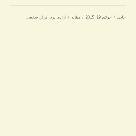
نویسنده
ارسال
دسته‌ها
برچسب‌ها
جادی
جولای 19, 2015
مقاله
آزادی نرم افزار
،
شخصی
شده
در