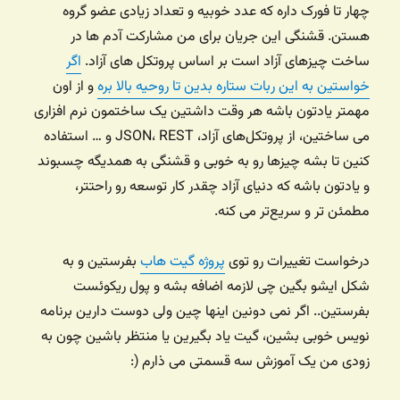
چهار تا فورک داره که عدد خوبیه و تعداد زیادی عضو گروه
هستن. قشنگی این جریان برای من مشارکت آدم ها در
ساخت چیزهای آزاد است بر اساس پروتکل های آزاد.
اگر
خواستین به این ربات ستاره بدین تا روحیه بالا بره
و از اون
مهمتر یادتون باشه هر وقت داشتین یک ساختمون نرم افزاری
می ساختین، از پروتکل‌های آزاد، JSON، REST و … استفاده
کنین تا بشه چیزها رو به خوبی و قشنگی به همدیگه چسبوند
و یادتون باشه که دنیای آزاد چقدر کار توسعه رو راحتتر،
مطمئن تر و سریع‌تر می کنه.
درخواست‌ تغییرات رو توی
پروژه گیت هاب
بفرستین و به
شکل ایشو بگین چی لازمه اضافه بشه و پول ریکوئست
بفرستین.. اگر نمی دونین اینها چین ولی دوست دارین برنامه
نویس خوبی بشین، گیت یاد بگیرین یا منتظر باشین چون به
زودی من یک آموزش سه قسمتی می ذارم (: