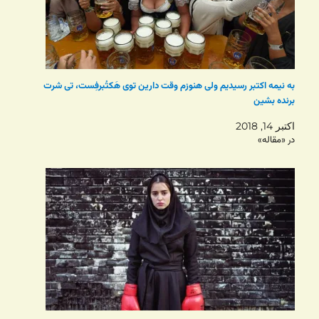
به نیمه اکتبر رسیدیم ولی هنوزم وقت دارین توی هَکتُبرفِست، تی شرت
برنده بشین
اکتبر 14, 2018
در «مقاله»