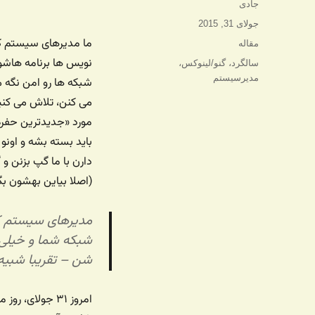
نویسنده
جادی
ارسال
جولای 31, 2015
شده
ما مدیرهای سیستم کس
دسته‌ها
مقاله
در
نویس ها برنامه هاشون
برچسب‌ها
سالگرد
،
گنو/لینوکس
،
مدیرسیستم
شبکه ها رو امن نگه م
می کنن، تلاش می کنی
مورد «جدیدترین حفره
باید بسته بشه و اون
دارن با ما گپ بزنن و
(اصلا بیاین بهشون بگ
مدیرهای سیستم ک
شبکه شما و خیلی 
شن – تقریبا شبیه د