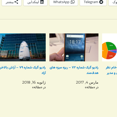
وک
Telegram
WhatsApp
لینکداین
بیشتر
خام نظر
رادیو گیک شماره ۷۲ – ریزه میزه های
رادیو گیک شماره ۷۹ – آراش بالاخر
و مدیر
هدف‌مند
آزاد
مارس 4, 2017
ژانویه 16, 2018
در «مقاله»
در «مقاله»