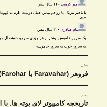
راهبری
قبلی
نوشته
فروهر (Faravahar یا Farohar)
نوشته
قبلی:
بعدی
تاریخچه کامپیوتر لای بوته ها. با اپل ۳ آشنا 
نوشته