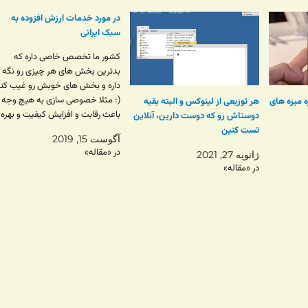
در مورد خدمات ارزش افزوده به
سبک ایرانی
کشور ما تخصص خاصی داره که
بدترین بخش های هر چیزی رو نگه
داره و بخش های خوبش رو غیب کنه
(: مثلا خصوصی سازی به هیچ وجه
اره ۷۲ – ریزه میزه های
هر توزیعی از لینوکس و البته بقیه
باعث رقابت و افزایش کیفیت و بهره
دوستاش رو که دوست دارین، آنلاین
وری نشد و فقط رانت و انحصار و
تست کنین
آگوست 15, 2019
سرکوب سرمایه داری رو بیشتر کرد.
در «مقاله»
ژانویه 27, 2021
مثال…
در «مقاله»