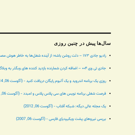
سال‌ها پیش در چنین روزی
رادیو جادی ۱۷۳ – دلت روشن باشه؛ از آینده شغل‌ها به خاطر هوش مصنوعی تا خبر باونتی نیم میلیون دلاری - (آگوست 06, 2024)
جادی تی وی ۰۰۴ – اضافه کردن شمارنده بازدید کننده های وبگذر به وبلاگ بلاگفا - (آگوست 06, 2014)
روزی یک برنامه اندروید و یک آلبوم رایگان دریافت کنید - (آگوست 06, 2014)
فرصت شغلی برنامه نویس های سی پلاس پلاس و امبدد - (آگوست 06, 2014)
یک مجله عالی دیگه: شبکه آفتاب - (آگوست 06, 2012)
بررسی نیروهای پشت ویکیپدیای فارسی - (آگوست 06, 2007)