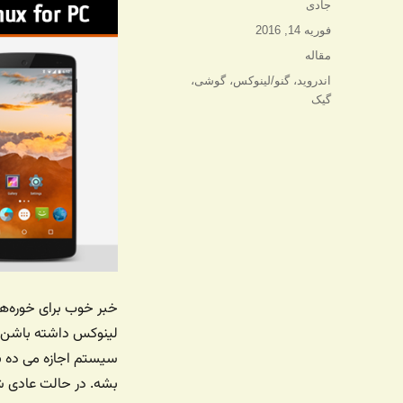
نویسنده
جادی
ارسال
فوریه 14, 2016
شده
دسته‌ها
مقاله
در
برچسب‌ها
اندروید
،
گنو/لینوکس
،
گوشی
،
گیک
خبر خوب برای خوره‌ها
لینوکس داشته باشن. 
سیستم اجازه می ده ب
بشه. در حالت عادی 