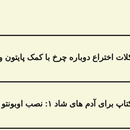
ررسی مشکلات اختراع دوباره چرخ با کمک پایتون و
جادی تی وی ۰۱۱ – لینوکس دسکتاپ برای آدم های شاد ۱: نصب اوبونتو