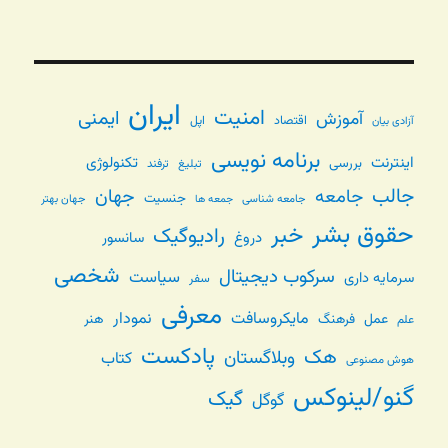
ایران
امنیت
ایمنی
آموزش
اقتصاد
اپل
آزادی بیان
برنامه نویسی
اینترنت
تکنولوژی
بررسی
تبلیغ
ترفند
جالب
جامعه
جهان
جنسیت
جامعه شناسی
جهان بهتر
جمعه ها
حقوق بشر
خبر
رادیوگیک
دروغ
سانسور
شخصی
سرکوب دیجیتال
سیاست
سرمایه داری
سفر
معرفی
مایکروسافت
نمودار
عمل
فرهنگ
هنر
علم
پادکست
هک
وبلاگستان
کتاب
هوش مصنوعی
گنو/لینوکس
گیک
گوگل