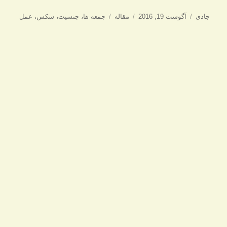
نویسنده
ارسال
دسته‌ها
برچسب‌ها
جادی
آگوست 19, 2016
مقاله
جمعه ها
،
جنسیت
،
سکس
،
عمل
شده
در