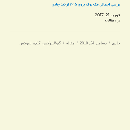
بررسی اجمالی مک بوک پروی ۲۰۱۵ از دید جادی
فوریه 21, 2017
در «مقاله»
نویسنده
ارسال
دسته‌ها
برچسب‌ها
جادی
دسامبر 24, 2019
مقاله
گنو/لینوکس
،
گیک
،
لینوکس
شده
در