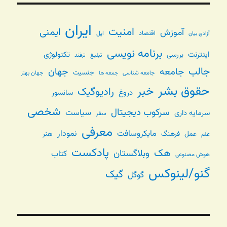
ایران
امنیت
ایمنی
آموزش
اقتصاد
اپل
آزادی بیان
برنامه نویسی
اینترنت
تکنولوژی
بررسی
تبلیغ
ترفند
جالب
جامعه
جهان
جنسیت
جامعه شناسی
جهان بهتر
جمعه ها
حقوق بشر
خبر
رادیوگیک
دروغ
سانسور
شخصی
سرکوب دیجیتال
سیاست
سرمایه داری
سفر
معرفی
مایکروسافت
نمودار
عمل
فرهنگ
هنر
علم
پادکست
هک
وبلاگستان
کتاب
هوش مصنوعی
گنو/لینوکس
گیک
گوگل