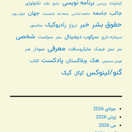
برنامه نویسی
اینترنت
تکنولوژی
بررسی
تبلیغ
ترفند
جالب
جامعه
جهان
جنسیت
جامعه شناسی
جهان بهتر
جمعه ها
حقوق بشر
خبر
رادیوگیک
دروغ
سانسور
شخصی
سرکوب دیجیتال
سیاست
سرمایه داری
سفر
معرفی
مایکروسافت
نمودار
عمل
فرهنگ
هنر
علم
پادکست
هک
وبلاگستان
کتاب
هوش مصنوعی
گنو/لینوکس
گیک
گوگل
جولای 2026
ژوئن 2026
می 2026