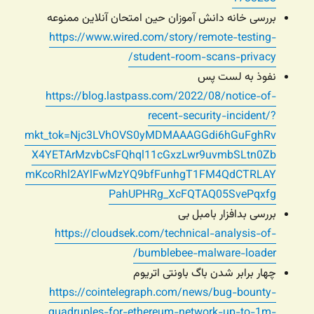
بررسی خانه دانش آموزان حین امتحان آنلاین ممنوعه
https://www.wired.com/story/remote-testing-
student-room-scans-privacy/
نفوذ به لست پس
https://blog.lastpass.com/2022/08/notice-of-
recent-security-incident/?
mkt_tok=Njc3LVhOVS0yMDMAAAGGdi6hGuFghRv
X4YETArMzvbCsFQhql11cGxzLwr9uvmbSLtn0Zb
mKcoRhl2AYlFwMzYQ9bfFunhgT1FM4QdCTRLAY
PahUPHRg_XcFQTAQ05SvePqxfg
بررسی بدافزار بامبل بی
https://cloudsek.com/technical-analysis-of-
bumblebee-malware-loader/
چهار برابر شدن باگ باونتی اتریوم
https://cointelegraph.com/news/bug-bounty-
quadruples-for-ethereum-network-up-to-1m-