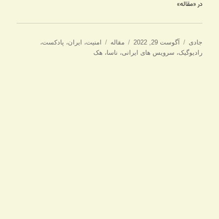
در «مقاله»
نویسنده
ارسال
دسته‌ها
برچسب‌ها
جادی
آگوست 29, 2022
مقاله
امنیت
،
ایران
،
پادکست
،
شده
رادیوگیک
،
سرویس های ایرانی
،
ناسا
،
هک
در