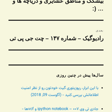
بیشکک و مناطق عشایری و دریاچه‌ ها و
… (:
بعدی
رادیوگیک – شماره ۱۴۷ – چت جی پی تی
نوشته
بعدی:
سال‌ها پیش در چنین روزی
با این ابزار، رپوزیتوری گیت خودتون رو از نظر امنیت
اطلاعاتش بررسی کنید - (آگوست 09, 2018)
جادی تی وی ۰۰۷ – ipython notebook و vcfها -