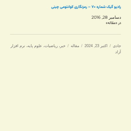
رادیو گیک شماره ۷۰ – رمزنگاری کوانتومی چینی
دسامبر 28, 2016
در «مقاله»
نویسنده
ارسال
دسته‌ها
برچسب‌ها
جادی
اکتبر 23, 2024
مقاله
خبر
،
ریاضیات
،
علوم پایه
،
نرم افزار
شده
آزاد
در