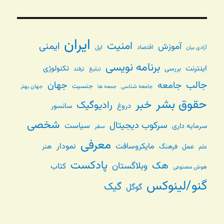
ایران
امنیت
ایمنی
آموزش
اقتصاد
اپل
آزادی بیان
برنامه نویسی
اینترنت
تکنولوژی
بررسی
تبلیغ
ترفند
جالب
جامعه
جهان
جنسیت
جامعه شناسی
جهان بهتر
جمعه ها
حقوق بشر
خبر
رادیوگیک
دروغ
سانسور
شخصی
سرکوب دیجیتال
سیاست
سرمایه داری
سفر
معرفی
مایکروسافت
نمودار
عمل
فرهنگ
هنر
علم
پادکست
هک
وبلاگستان
کتاب
هوش مصنوعی
گنو/لینوکس
گیک
گوگل