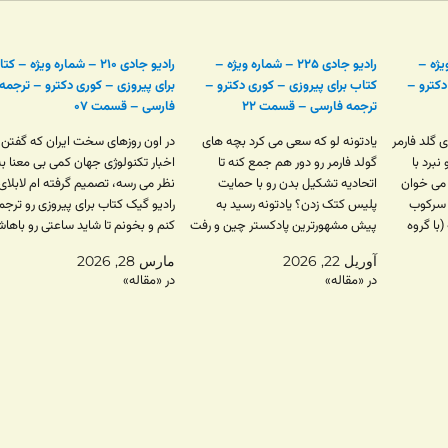
اره ویژه –
رادیو جادی ۲۲۵ – شماره ویژه –
رادیو جادی ۲۱۰ – شماره ویژه – ک
دکترو –
کتاب برای پیروزی – کوری دکترو –
برای پیروزی – کوری دکترو – ترجمه
ترجمه فارسی – قسمت ۲۲
فارسی – قسمت ۰۷
ی گلد فارمر
یادتونه لو که سعی می کرد بچه های
در اون روزهای سخت ایران که گفتن
برد با
گولد فارمر رو دور هم جمع کنه تا
اخبار تکنولوژی جهان کمی بی معنا به
می خوان
اتحادیه تشکیل بدن رو با حمایت
نظر می رسه، تصمیم گرفته ام لابلای
ن سرکوب
پلیس کتک زدن؟ یادتونه رسید به
رادیو گیک کتاب برای پیروزی رو ترجم
(با گروه
پیش مشهورترین پادکستر چین و رفت
کنم و بخونم تا شاید ساعتی رو باها
سرکوب پلیس
توی برنامه اش؟ یادتونه دوستش
کنار هم بگذورنیم و دریچه ای از امید
آوریل 22, 2026
مارس 28, 2026
لئونارد (که به خودش می گفت وی-
به اینده باشه. دیدیم که در…
در «مقاله»
در «مقاله»
دونگ) رو؟ همونی که تو…