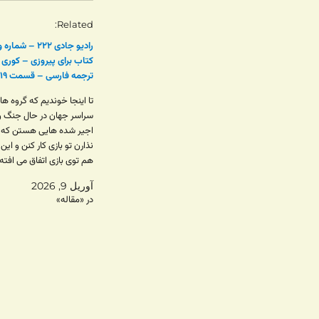
Related
رادیو جادی ۲۲۲ – شم
کتاب برای پیروزی – کوری 
ترجمه فارسی – قسمت ۱۹
تا اینجا خوندیم که گروه ها
سراسر جهان در حال جنگ و ن
اجیر شده هایی هستن که 
نذارن تو بازی کار کنن و ای
هم توی بازی اتفاق می افته 
مالا) و هم بیرون بازی با 
آوریل 9, 2026
علیه اتحادیه ها.…
در «مقاله»