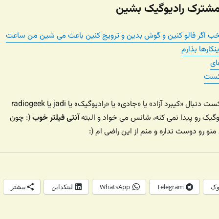
 مشترک رادیوگیک بشین
خب اگر فالو کنین و گوش بدین و ترویج کنین باعث می شین من ساعت
نکارها بذارم
ای
دکست
یا توی برنامه های پادکست دنبال «کیبرد آزاد» یا «جادی» یا «رادیوگیک» یا jadi یا radiogeek
گیک رو پیدا نمی کنه، شانس می خواد و البته
آنتی فیلتر خوب
(: چون
نو رو دوست نداره و منم از این راضی ام (:
وک
Telegram
WhatsApp
لینکداین
بیشتر