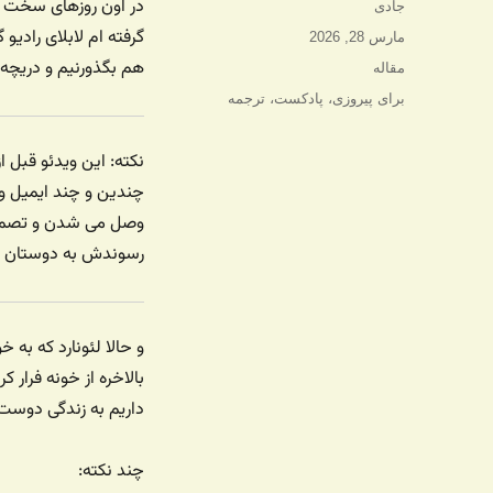
در اون روزهای سخت ای
نویسنده
جادی
گرفته ام لابلای رادیو
ارسال
مارس 28, 2026
شده
هم بگذورنیم و دریچه ا
دسته‌ها
مقاله
در
برچسب‌ها
برای پیروزی
،
پادکست
،
ترجمه
نکته: این ویدئو قبل
چندین و چند ایمیل و 
وصل می شدن و تصمیم
رسوندش به دوستان داخ
و حالا لئونارد که به
بالاخره از خونه فرار
داریم به زندگی دوست 
چند نکته: