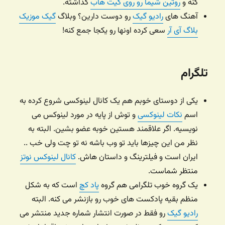
کنه و
روتین شیما رو روی گیت هاب
گذاشته.
آهنگ های
رادیو گیک
رو دوست دارین؟ وبلاگ
گیک موزیک
بلاگ آی آر
سعی کرده اونها رو یکجا جمع کنه!
تلگرام
یکی از دوستای خوبم هم یک کانال لینوکسی شروع کرده به
اسم
نکات لینوکسی
و توش از پایه در مورد لینوکس می
نویسیه. اگر علاقمند هستین خوبه عضو بشین. البته به
نظر من این چیزها باید تو وب باشه نه تو چت ولی خب ..
ایران است و فیلترینگ و داستان هاش.
کانال لینوکس نوتز
منتظر شماست.
یک گروه خوب تلگرامی هم گروه
پاد کچ
است که به شکل
منظم بقیه پادکست های خوب رو بازنشر می کنه. البته
رادیو گیک
رو فقط در صورت انتشار شماره جدید منتشر می