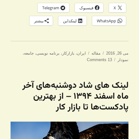
X
فیسبوک
Telegram
WhatsApp
لینکداین
بیشتر
ارسال
دسته‌ها
برچسب‌ها
می 26, 2016
مقاله
ایران
،
بازارکار
،
برنامه نویسی
،
جامعه
،
شده
نمودار
13 Comments
در
لینک های شاد دوشنبه‌های آخر
ماه اسفند ۱۳۹۴ – از بهترین
پادکست‌ها تا بازار کار