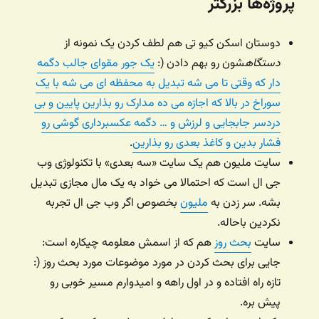
پروژه‌ها بزرگتر
دوستان اسکن کیو تی هم لطف کردن یک نمونه از
دستگاه
شون رو بهم دادن (:
یک جور مقوای جالب دگمه
دار که وقتی تا می شه تبدیل به محفظه ای می شه با یک
سوراخ در بالا که اجازه می ده مدارک رو بذارین پایین و بی
دردسر جابجایی و لرزش و … دگمه عکسبرداری گوشی رو
فشار بدین و کاغذ بعدی رو بذارین
.
سایت ملیون هم یک سایت «سه بعدی» با تکنولوژی وب
جی ال است که احتمالا می خواد به یک مال مجازی تبدیل
بشه. سر زدن به
ملیون
بخصوص اگر وب جی ال تجربه
نکردین باحاله.
سایت
بحث روز
هم که از اسمش معلومه چیکاره است:
جایی برای بحث کردن در مورد موضوعات مورد بحث روز (:
تازه راه افتاده و در اول راهه و امیدوارم مسیر خوبی رو
پیش بره.