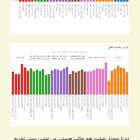
دو تا نمودار رضایت هم جالب هستن. می تونین ببینن تجربه