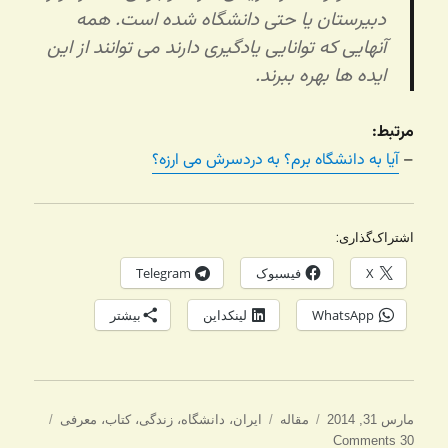
دبیرستان یا حتی دانشگاه شده است. همه
آنهایی که توانایی یادگیری دارند می توانند از این
ایده ها بهره ببرند.
مرتبط:
–
آیا به دانشگاه برم؟ به دردسرش می ارزه؟
اشتراک‌گذاری:
X
فیسبوک
Telegram
WhatsApp
لینکداین
بیشتر
ارسال
دسته‌ها
برچسب‌ها
مارس 31, 2014
مقاله
ایران
،
دانشگاه
،
زندگی
،
کتاب
،
معرفی
شده
30 Comments