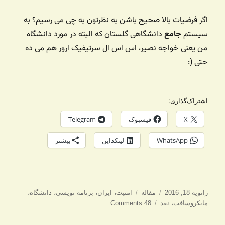
اگر فرضیات بالا صحیح باشن به نظرتون به چی می رسیم؟ به
سیستم
جامع
دانشگاهی گلستان که البته در مورد دانشگاه
من یعنی خواجه نصیر، اس اس ال سرتیفیک ارور هم می ده
حتی (:
اشتراک‌گذاری:
X
فیسبوک
Telegram
WhatsApp
لینکداین
بیشتر
ارسال
دسته‌ها
برچسب‌ها
ژانویه 18, 2016
مقاله
امنیت
،
ایران
،
برنامه نویسی
،
دانشگاه
،
شده
مایکروسافت
،
نقد
48 Comments
در