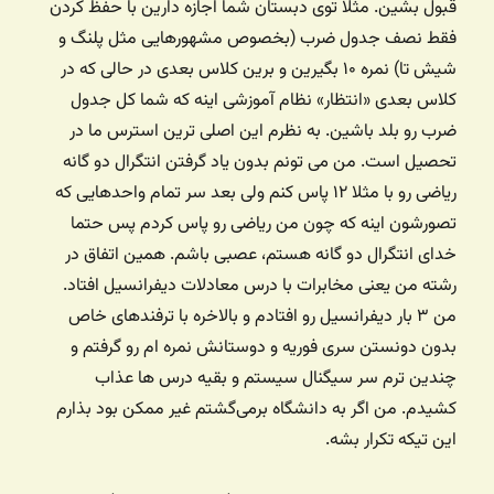
قبول بشین. مثلا توی دبستان شما اجازه دارین با حفظ کردن
فقط نصف جدول ضرب (بخصوص مشهورهایی مثل پلنگ و
شیش تا) نمره ۱۰ بگیرین و برین کلاس بعدی در حالی که در
کلاس بعدی «انتظار» نظام آموزشی اینه که شما کل جدول
ضرب رو بلد باشین. به نظرم این اصلی ترین استرس ما در
تحصیل است. من می تونم بدون یاد گرفتن انتگرال دو گانه
ریاضی رو با مثلا ۱۲ پاس کنم ولی بعد سر تمام واحدهایی که
تصورشون اینه که چون من ریاضی رو پاس کردم پس حتما
خدای انتگرال دو گانه هستم، عصبی باشم. همین اتفاق در
رشته من یعنی مخابرات با درس معادلات دیفرانسیل افتاد.
من ۳ بار دیفرانسیل رو افتادم و بالاخره با ترفندهای خاص
بدون دونستن سری فوریه و دوستانش نمره ام رو گرفتم و
چندین ترم سر سیگنال سیستم و بقیه درس ها عذاب
کشیدم. من اگر به دانشگاه برمی‌گشتم غیر ممکن بود بذارم
این تیکه تکرار بشه.