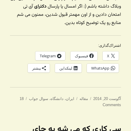
وبلاگ داشته باشم (: اگر امسال یا پارسال
دکترای
آی تی
امتحان دادین و از اون مهمتر قبول شدین، ممنون می شم
منابع رو یک توضیح کوتاه بدین.
اشتراک‌گذاری:
X
فیسبوک
Telegram
WhatsApp
لینکداین
بیشتر
ارسال
دسته‌ها
برچسب‌ها
آگوست 20, 2014
مقاله
ایران
،
دانشگاه
،
سوال جواب
18
شده
Comments
در
سی کاری که می شه به جای