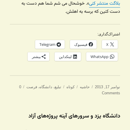
بلاگت منتشر کنی
». خوشحال می شم شما هم دست به
دست کنین که برسه به اهلش.
اشتراک‌گذاری:
X
فیسبوک
Telegram
WhatsApp
لینکداین
بیشتر
ارسال
ساختار
دسته‌ها
برچسب‌ها
نوامبر 17, 2013
حاشیه
کوتاه
تبلیغ
،
دانشگاه
،
فرصت
0
شده
Comments
در
دانشگاه یزد و سرور‌های آینه پروژه‌های آزاد