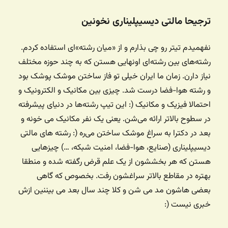
ترجیحا مالتی دیسیپلیناری نخونین
نفهمیدم تیتر رو چی بذارم و از «میان رشته‌»ای استفاده کردم.
رشته‌های بین رشته‌ای اونهایی هستن که به چند حوزه مختلف
نیاز دارن. زمان ما ایران خیلی تو فاز ساختن موشک پوشک بود
و رشته هوا-فضا درست شد. چیزی بین مکانیک و الکترونیک و
احتمالا فیزیک و مکانیک (: این تیپ رشته‌ها در دنیای پیشرفته
در سطوح بالاتر ارائه می‌شن. یعنی یک نفر مکانیک می خونه و
بعد در دکترا به سراغ موشک ساختن می‌ره (: رشته های مالتی
دیسیپلیناری (صنایع، هوا-فضا،‌ امنیت شبکه، …) چیزهایی
هستن که هر بخششون از یک علم قرض رگفته شده و منطقا
بهتره در مقاطع بالاتر سراغشون رفت. بخصوص که گاهی
بعضی هاشون مد می شن و کلا چند سال بعد می بیننین ازش
خبری نیست (: