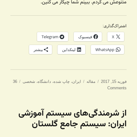
متنوعش می کردم. ببینم شما چیکار می کنین.
اشتراک‌گذاری:
X
فیسبوک
Telegram
WhatsApp
لینکداین
بیشتر
ارسال
دسته‌ها
برچسب‌ها
فوریه 15, 2017
مقاله
ایران
،
چاپ شده
،
دانشگاه
،
شخصی
36
شده
Comments
در
از شرمندگی‌های سیستم آموزشی
ایران: سیستم جامع گلستان