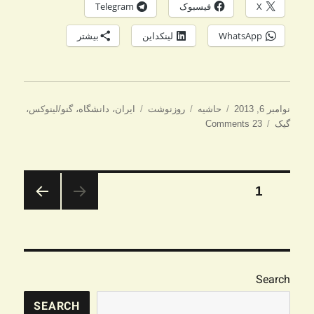
X
فیسبوک
Telegram
WhatsApp
لینکداین
بیشتر
ارسال
ساختار
دسته‌ها
برچسب‌ها
نوامبر 6, 2013
حاشیه
روزنوشت
ایران
،
دانشگاه
،
گنو/لینوکس
،
شده
گیک
23 Comments
در
صفحه‌بندی
برگه
1
نوشته‌ها
صفحه
بعدی
Search
SEARCH