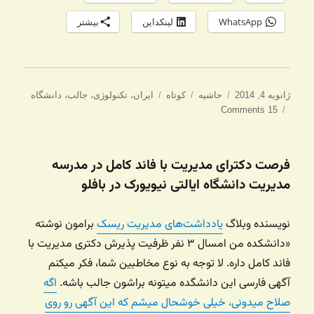
WhatsApp
لینکداین
بیشتر
ارسال
ساختار
دسته‌ها
برچسب‌ها
ژانویه 4, 2014
حاشیه
کوتاه
ایران
،
تکنولوژی
،
جالب
،
دانشگاه
شده
15 Comments
در
فرصت دکترای مدیریت با فاند کامل در مدرسه
مدیریت دانشگاه ایالتی نیویورک در بافلو
نویسنده وبلاگ
یادداشت‌های مدیریت ریسک
برامون نوشته
«دانشکده من امسال ۳ نفر ظرفیت پذیرش دکتری مدیریت با
فاند کامل داره. لا توجه به نوع مخاطبین شما، فکر میکنم
آگهی فارسی این دانشگده میتونه براشون جالب باشه.
اگه
صلاح میدونی، خیلی خوشحال میشم که این آگهی رو روی