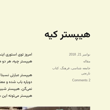
هیپستر کیه
امروز توی استوری این
ارسال
نوامبر 21, 2018
شده
هیپستر چیه، هر دو ه
دسته‌ها
مقاله
در
برچسب‌ها
جامعه شناسی
،
فرهنگ
،
کتاب
نارنجی
هیپستر عبارتی نسبتا 
2 Comments
دوباره باب شده و معن
نمی‌گن. هیپستر شبیه
هیپستر می‌تونه این 