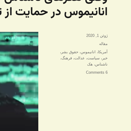
انانیموس در حمایت از 
ارسال
ژوئن 1, 2020
شده
دسته‌ها
مقاله
در
برچسب‌ها
آمریکا
،
انانیموس
،
حقوق بشر
،
خبر
،
سیاست
،
عدالت
،
فرهنگ
،
ناشناس
،
هک
6 Comments