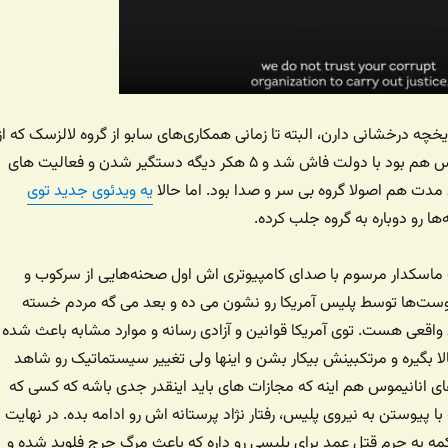
چه درخشانی دارن، البته تا زمانی همکاری‌های سابو از گروه لالزسک که از
افراد مرتبط با انانیموس هم بود با دولت فاش شد و ۵ هکر دیگه دستگیر شدن و فعالیت های
 مدت هم اصولا گروه بی سر و صدا بود. اما حالا
یه ویدئوی جدید توی
ها رو دوباره به گروه جلب کرده.
ت ماسکدار مرسوم با صدای کامپیوتری اش اول صحنه‌هایی از سرکوب و
ت‌ها توسط پلیس آمریکا رو نشون می ده و بعد می گه مردم خسته
 واقعی هست. توی آمریکا قوانین و‌ آزادی رسانه و موارد مشابه باعث شده
الا بگیره و مرتکبینش بیکار بشن و اینها ولی تغییر سیستماتیک رو شاهد
ی انانیموس هم اینه که مجازات های باید اینقدر جدی باشه که کسی که
 پیوستن به نیروی پلیس، رفتار نژاد پرستانه اش رو ادامه بده. در نهایت
ه به جرم قتل عمد برای پلیسی رو داره که باعث مرگ جرج فلوید شده و