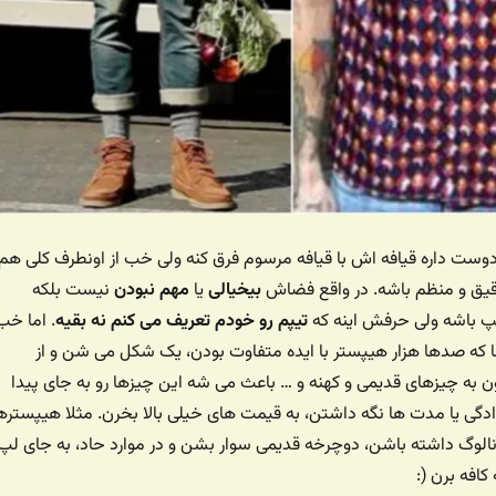
دوست داره قیافه اش با قیافه مرسوم فرق کنه ولی خب از اونطرف کلی هم
قیق و منظم باشه. در واقع فضاش
بیخیالی
یا
مهم نبودن
نیست بلکه
پ باشه ولی حرفش اینه که
تیپم رو خودم تعریف می کنم نه بقیه
. اما خب
ه صدها هزار هیپستر با ایده متفاوت بودن، یک شکل می شن و از
 به چیزهای قدیمی و کهنه و … باعث می شه این چیزها رو به جای پیدا
وادگی یا مدت ها نگه داشتن، به قیمت های خیلی بالا بخرن. مثلا هیپستره
الوگ داشته باشن، دوچرخه قدیمی سوار بشن و در موارد حاد، به جای لپ
کافه برن (: