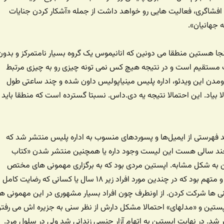
 افشاگری، فعالیت هایی رو خواهد داشت از جمله «آشکار کردن جنایات
 جهانیان».
ینجا هستین منطقا می دونین که انانیموس یک گروه بسیار نامتمرکز و بدون
مستقیم است و در نتیجه هیچ کس نمی تونه چیزی رو به چیزی مرتبط
 اومدن این ویدئو، اداره پلیس مینیاپولیس داون شده و چند ساعتی طول
الا بیاد. این احتمالا نتیجه یه دی.داس. نسبتا گسترده است که منطقا باید ا
د فهرستی از ایمیل‌ها و پسوردهای منسوب به اداره پلیس منتشر شد که
د سالی هست این لیست وجود داره یا همچنین منتشر شدن «کتاب
به شکل مشابه. اپستین مردی بود که به برگزاری مهمونی های مختص
سکس شهرت داشت و متهم بود که در چندین مورد افراد زیر ۱۸ سال یا کسانی که رضایت کامل
ی ها شرکت کردن. از اونطرف چون افراد بسیار مشهوری در این مهمونی ها
پستین و «مدلهای» احتمالا مشکل دارش از نظر سنی به جزیره اش می رفت
د. در نهایت اپستین به اتهام آزار جنسی زندانی شد ولی در سلول مرد.