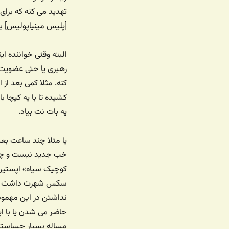
تهدید می کنه که برای
[پلیس مینیاپولیس] به
البته وقتی خواننده ا
رهبری یا حتی عضویت 
کنه. مثلا کمی بعد از
کشیده تا با یه کپچا ب
یه بات نت بیاد.
یا مثلا چند ساعت بع
خب جدید نیست و چن
کوچیک سیاه» اپستین 
نداشتن در این مهمون
حاضر می شدن یا با ا
مساله بسیار حساستر ش