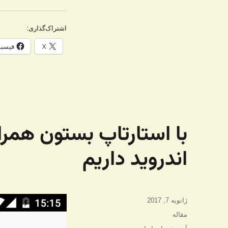
اشتراک‌گذاری:
X
فیسب
اندروید داریم
ارسال
ژانویه 7, 2017
شده
دسته‌ها
مقاله
در