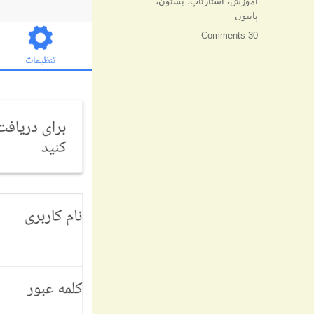
برچسب‌ها
آموزش
،
استارتاپ
،
بستون
،
پایتون
30 Comments