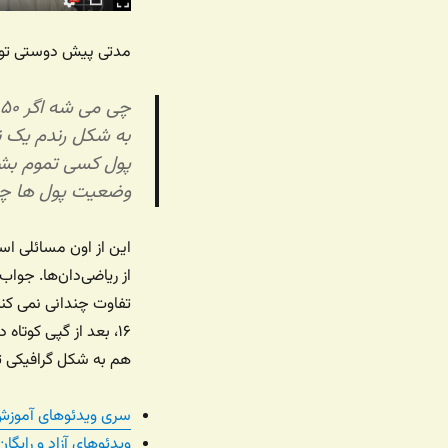
مدتی پیش دوستی توج
به شکل رندم یک نف
پول کسی تموم بشه 
وضعیت پول ها چط
این از اون مسائلی ا
از ریاضی‌دان‌ها. جوا
تفاوت چندانی نمی کنه»
۱۶، بعد از گپی کوتاه
هم به شکل گرافیکی ت
سری ویدئوهای آموزش ب
ویدئوهای آزاد و رایگ