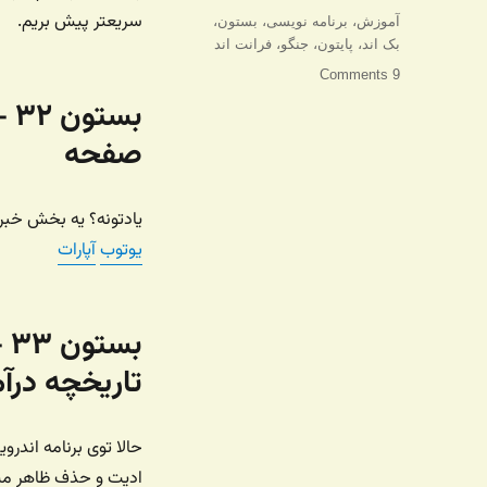
در
سریعتر پیش بریم.
برچسب‌ها
آموزش
،
برنامه نویسی
،
بستون
،
بک اند
،
پایتون
،
جنگو
،
فرانت اند
9 Comments
بس
صفحه
یادتونه؟ یه بخش خبر 
یوتوب
آپارات
بس
تاریخچه درآ
حالا توی برنامه اندرو
ادیت و حذف ظاهر میش