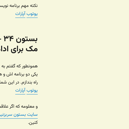
نکته مهم برنامه نویسی
یوتوب
آپارات
بس
مک برای ادام
همونطور که گفتم به د
یکی دو برنامه اش و 
راه بندازم. در این ش
یوتوب
آپارات
و معلومه که اگر علاق
سایت بستون سربزنی
کنین.