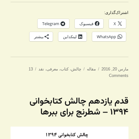
اشتراک‌گذاری:
X
فیسبوک
Telegram
WhatsApp
لینکداین
بیشتر
ارسال
دسته‌ها
برچسب‌ها
مارس 20, 2016
مقاله
چالش
،
کتاب
،
معرفی
،
نقد
13
شده
Comments
در
قدم یازدهم چالش کتابخوانی
۱۳۹۴ – شطرنج برای ببرها