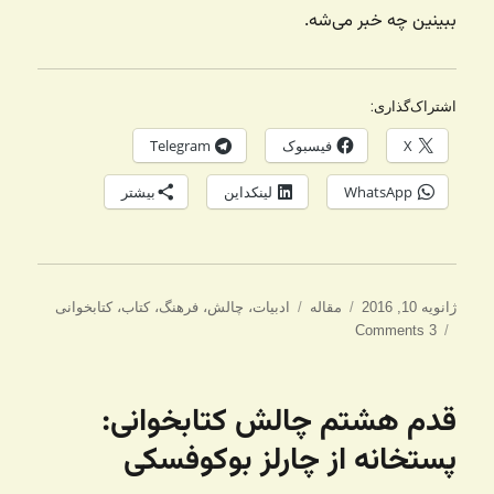
ببینین چه خبر می‌شه.
اشتراک‌گذاری:
X
فیسبوک
Telegram
WhatsApp
لینکداین
بیشتر
ارسال
دسته‌ها
برچسب‌ها
ژانویه 10, 2016
مقاله
ادبیات
،
چالش
،
فرهنگ
،
کتاب
،
کتابخوانی
شده
3 Comments
در
قدم هشتم چالش کتابخوانی:
پستخانه از چارلز بوکوفسکی