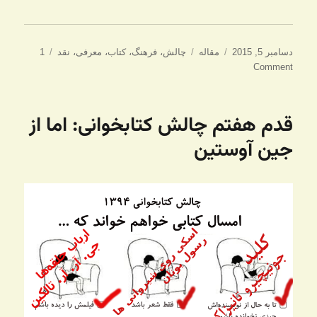
ارسال
دسته‌ها
برچسب‌ها
دسامبر 5, 2015
مقاله
چالش
،
فرهنگ
،
کتاب
،
معرفی
،
نقد
1
شده
Comment
در
قدم هفتم چالش کتابخوانی: اما از
جین آوستین