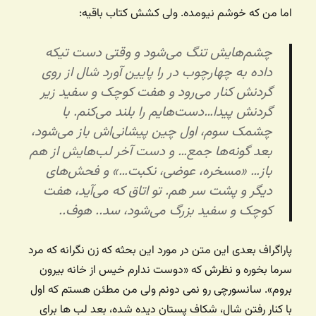
اما من که خوشم نیومده. ولی کشش کتاب باقیه:
چشم‌هایش تنگ می‌شود و وقتی دست تیکه
داده به چهارچوب در را پایین آورد شال از روی
گردنش کنار می‌رود و هفت کوچک و سفید زیر
گردنش پیدا…دست‌هایم را بلند می‌کنم. با
چشمک سوم، اول چین پیشانی‌اش باز می‌شود،
بعد گونه‌ها جمع… و دست آخر لب‌هایش از هم
باز… «مسخره، عوضی، نکبت…» و فحش‌های
دیگر و پشت سر هم. تو اتاق که می‌آید، هفت
کوچک و سفید بزرگ می‌شود، سد.. هوف..
پاراگراف بعدی این متن در مورد این بحثه که زن نگرانه که مرد
سرما بخوره و نظرش که «دوست ندارم خیس از خانه بیرون
بروم». سانسورچی رو نمی دونم ولی من مطئن هستم که اول
با کنار رفتن شال، شکاف پستان دیده شده، بعد لب ها برای