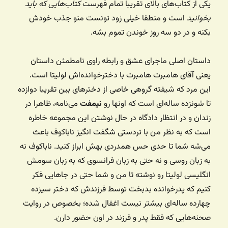
یکی از کتاب‌های بالای تقریبا تمام فهرست
کتاب‌هایی که باید
بخوانید
است و منطقا خیلی زود تونست منو جذب خودش
بکنه و در دو سه روز خوندن تموم بشه.
داستان اصلی ماجرای عشق و رابطه راوی نامطمئن داستان
یعنی آقای هامبرت هامبرت با دخترخوانده‌اش لولیتا است.
این مرد که شیفته گروهی خاصی از دخترهای بین تقریبا دوازده
تا شونزده ساله‌ای است که اونها رو
نیمفت
می‌نامه، ظاهرا در
زندان و در انتظار دادگاه در حال نوشتن این مجموعه خاطره
است که به نظر من با تردستی شگفت انگیز ناباکوف باعث
می‌شه شما تا حدی حس همدردی بهش ابراز کنید. ناباکوف نه
به زبان روسی و نه حتی به زبان فرانسوی که به زبان سومش
انگلیسی لولیتا رو نوشته تا من و شما حتی در جاهایی فکر
کنیم که پدرخوانده بدبخت توسط فرزندش که دختر سیزده
چهارده ساله‌ای بیشتر نیست اغفال شده؛ بخصوص در روایت
صحنه‌هایی که فقط پدر و فرزند در اون حضور دارن.