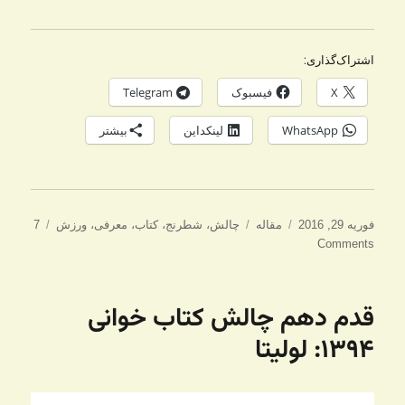
اشتراک‌گذاری:
X
فیسبوک
Telegram
WhatsApp
لینکداین
بیشتر
ارسال
دسته‌ها
برچسب‌ها
فوریه 29, 2016
مقاله
چالش
،
شطرنج
،
کتاب
،
معرفی
،
ورزش
7
شده
Comments
در
قدم دهم چالش کتاب خوانی
۱۳۹۴: لولیتا