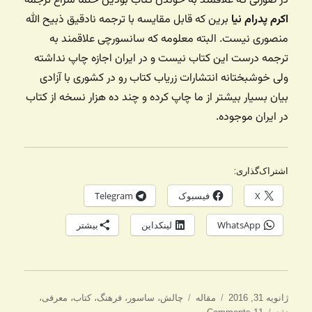
در صورتی که علاقمند به خوندن کتاب بودین حتما سراغ ترجمه
اکرم پدرام نیا
برین که قابل مقایسه با ترجمه نادقیق ذبیح الله
منصوری نیست. البته معلومه که سانسورچی علاقمند به
ترجمه درست این کتاب نیست و در ایران اجازه چاپ نداشته
ولی خوشبختانه انتشارات زریاب کتاب رو در کشوری با آزادی
بیان بسیار بیشتر از ما چاپ کرده و چند ده هزار نسخه از کتاب
در ایران موجوده.
اشتراک‌گذاری:
X
فیسبوک
Telegram
WhatsApp
لینکداین
بیشتر
ارسال
دسته‌ها
برچسب‌ها
ژانویه 31, 2016
مقاله
چالش
،
ساسور
،
فرهنگ
،
کتاب
،
معرفی
،
شده