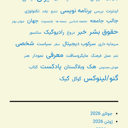
برنامه نویسی
اینترنت
تکنولوژی
بررسی
تبلیغ
ترفند
جالب
جامعه
جهان
جنسیت
جامعه شناسی
جهان بهتر
جمعه ها
حقوق بشر
خبر
رادیوگیک
دروغ
سانسور
شخصی
سرکوب دیجیتال
سیاست
سرمایه داری
سفر
معرفی
مایکروسافت
نمودار
عمل
فرهنگ
هنر
علم
پادکست
هک
وبلاگستان
کتاب
هوش مصنوعی
گنو/لینوکس
گیک
گوگل
جولای 2026
ژوئن 2026