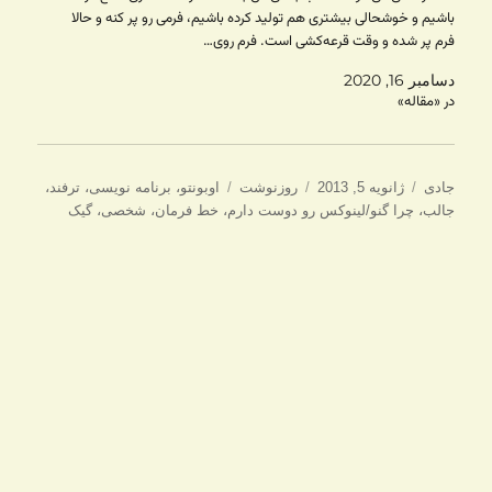
باشیم و خوشحالی بیشتری هم تولید کرده باشیم، فرمی رو پر کنه و حالا
فرم پر شده و وقت قرعه‌کشی است. فرم روی…
دسامبر 16, 2020
در «مقاله»
نویسنده
ارسال
دسته‌ها
برچسب‌ها
جادی
ژانویه 5, 2013
روزنوشت
اوبونتو
،
برنامه نویسی
،
ترفند
،
شده
جالب
،
چرا گنو/لینوکس رو دوست دارم
،
خط فرمان
،
شخصی
،
گیک
در