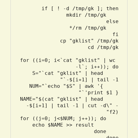
for ((i=0; i<`cat "gklist" | wc 
    S="`cat "gklist" | head 
    NUM="`echo "$S" | awk '{ 
    NAME="$(cat "gklist" | head 
-$[i+1] | tail -1 | cut -d\" -