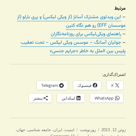
مرتبط
–
این ویدئوی مشترک آسانژ (از ویکی لیکس) و پری بارلو (از
موسسان EFF) رو هم نگاه کنین
–
راهنمای ویکی‌لیکس برای روزنامه‌نگاران
–
جولیان آسانگ – موسس ویکی لیکس – تحت تعقیب
پلیس بین الملل به خاطر «جرایم جنسی»
اشتراک‌گذاری:
X
فیسبوک
Telegram
WhatsApp
لینکداین
بیشتر
ارسال
دسته‌ها
برچسب‌ها
ژوئن 12, 2013
روزنوشت
امنیت
،
ایران
،
جامعه شناسی
،
جهان
،
شده