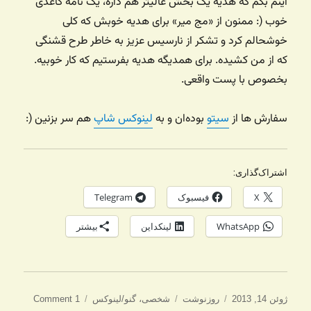
اینم بگم که هدیه یک بخش عالیتر هم داره، یک نامه کاغذی
خوب (: ممنون از «مج میر» برای هدیه خوبش که کلی
خوشحالم کرد و تشکر از نارسیس عزیز به خاطر طرح قشنگی
که از من کشیده. برای همدیگه هدیه بفرستیم که کار خوبیه.
بخصوص با پست واقعی.
سفارش ها از
سیتو
بوده‌ان و به
لینوکس شاپ
هم سر بزنین (:
اشتراک‌گذاری:
X
فیسبوک
Telegram
WhatsApp
لینکداین
بیشتر
ارسال
دسته‌ها
برچسب‌ها
ژوئن 14, 2013
روزنوشت
شخصی
،
گنو/لینوکس
1 Comment