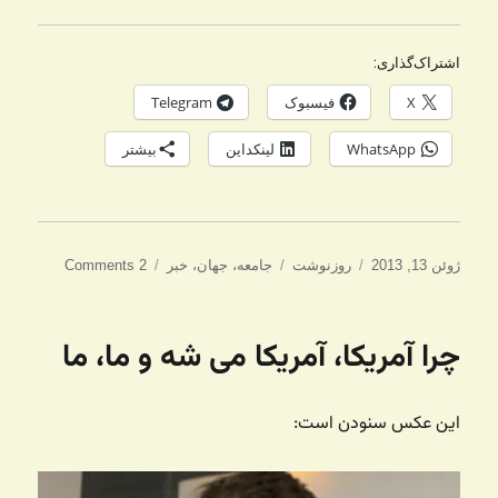
اشتراک‌گذاری:
X
فیسبوک
Telegram
WhatsApp
لینکداین
بیشتر
ارسال
دسته‌ها
برچسب‌ها
ژوئن 13, 2013
روزنوشت
جامعه
،
جهان
،
خبر
2 Comments
شده
در
چرا آمریکا، آمریکا می شه و ما، ما
این عکس سنودن است: