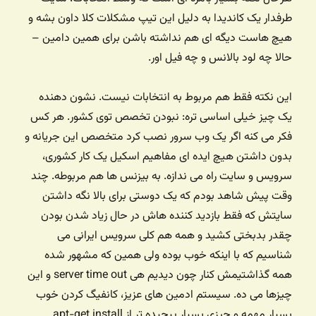
طرفدار یک کاندیدا به دلیل این تیپ مشکلات کلا داون بشه و
هیچ هاست دیگه ای هم نداشته باشن برای همین دامین –
حالا چه لود بالانس و چه فیل اور.
این نکته فقط هم مربوط به انتخابات نیست. نشون دهنده
یک چیز خیلی اساسی تره: نبودن تخصص توی کشور. هر کس
فکر می کنه اگر یک وب سرور نصب کرد متخصص این جریانه و
بدون داشتن هیچ ایده ای مفاهیم اسکیل یک کار کشوری،
سرویس و سایت راه می ندازه. به بیزنس ها هم مربوطه. چند
وقت پیش شاهد بودم که یک دوستی برای بالا نگه داشتن
سایتش که فقط بازدید کننده هاش در حال زیاد شدن بودن
چقدر بدبختی کشید و همه هم کلی سرویس ایرانی می
شناسیم که با اینکه خوب بوده ولی همین که مشهور شده
همه گذاشتیمش کنار چون دیدیم هی server time out و این
چیزها می ده. سیستم ادمین های عزیز، کانفیگ کردن خوب
بسیار مهمه و چیزی بسیار پیچیده تر از apt-get install