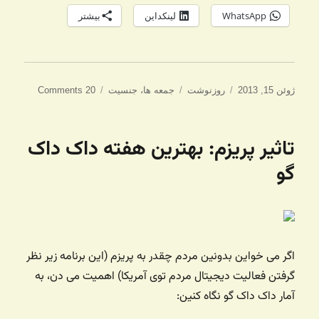
WhatsApp
لینکداین
بیشتر
ارسال
دسته‌ها
برچسب‌ها
ژوئن 15, 2013
روزنوشت
جمعه ها
،
جنسیت
20 Comments
شده
در
تاثیر پریزم: بهترین هفته داک داک
گو
اگر می خواین بدونین مردم چقدر به پریزم (این برنامه زیر نظر
گرفتن فعالیت دیجیتال مردم توی آمریکا) اهمیت می دن، به
آمار داک داک گو نگاه کنین: