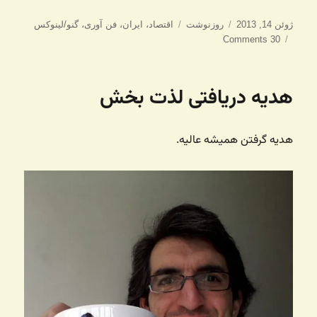
ارسال
دسته‌ها
برچسب‌ها
ژوئن 14, 2013
روزنوشت
اقتصاد
،
ایران
،
فن آوری
،
گنو/لینوکس
شده
30 Comments
در
هدیه دریافتی لذت بخش
هدیه گرفتن همیشه عالیه.