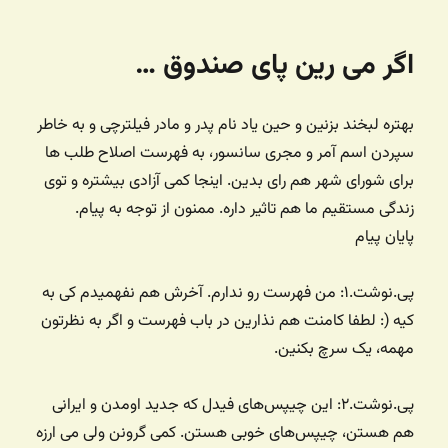
شده
در
اگر می رین پای صندوق …
بهتره لبخند بزنین و حین یاد نام پدر و مادر فیلترچی و به خاطر
سپردن اسم آمر و مجری سانسور، به فهرست اصلاح طلب ها
برای شورای شهر هم رای بدین. اینجا کمی آزادی بیشتره و توی
زندگی مستقیم ما هم تاثیر داره. ممنون از توجه به پیام.
پایان پیام
پی.نوشت.۱: من فهرست رو ندارم. آخرش هم نفهمیدم کی به
کیه (: لطفا کامنت هم نذارین در باب فهرست و اگر به نظرتون
مهمه، یک سرچ بکنین.
پی.نوشت.۲: این چیپس‌های فیدل که جدید اومدن و ایرانی
هم هستن، چیپس‌های خوبی هستن. کمی گرونن ولی می ارزه