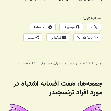
اشتراک‌گذاری:
X
فیسبوک
Telegram
WhatsApp
لینکداین
بیشتر
ارسال
دسته‌ها
برچسب‌ها
ژوئن 15, 2013
روزنوشت
جهان
،
خبر
،
هک
1 Comment
شده
در
جمعه‌ها: هفت افسانه اشتباه در
مورد افراد ترنسجندر