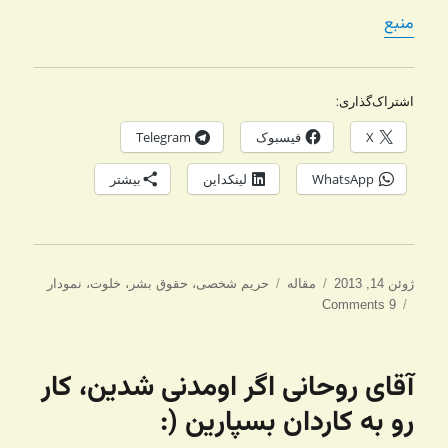
منبع
اشتراک‌گذاری:
X
فیسبوک
Telegram
WhatsApp
لینکداین
بیشتر
ارسال
دسته‌ها
برچسب‌ها
ژوئن 14, 2013
مقاله
حریم شخصی
،
حقوق بشر
،
خلوت
،
نمودار
شده
9 Comments
در
آقای روحانی اگر اومدنی شدین، کار
رو به کاردان بسپارین (: