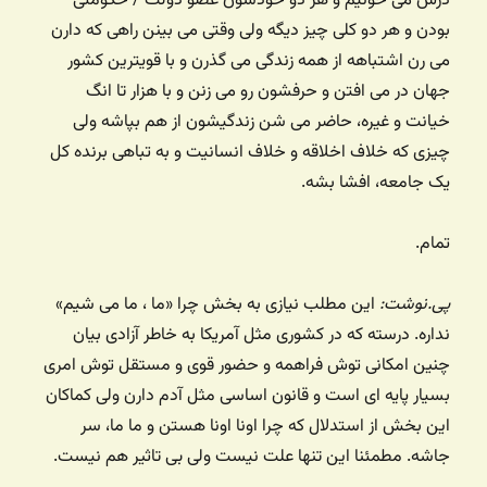
درس می خونیم و هر دو خودشون عضو دولت / حکومتی
بودن و هر دو کلی چیز دیگه ولی وقتی می بینن راهی که دارن
می رن اشتباهه از همه زندگی می گذرن و با قویترین کشور
جهان در می افتن و حرفشون رو می زنن و با هزار تا انگ
خیانت و غیره، حاضر می شن زندگیشون از هم بپاشه ولی
چیزی که خلاف اخلاقه و خلاف انسانیت و به تباهی برنده کل
یک جامعه، افشا بشه.
تمام.
پی.نوشت:
این مطلب نیازی به بخش چرا «ما ، ما می شیم»
نداره. درسته که در کشوری مثل آمریکا به خاطر آزادی بیان
چنین امکانی توش فراهمه و حضور قوی و مستقل توش امری
بسیار پایه ای است و قانون اساسی مثل آدم دارن ولی کماکان
این بخش از استدلال که چرا اونا اونا هستن و ما ما، سر
جاشه. مطمئنا این تنها علت نیست ولی بی تاثیر هم نیست.