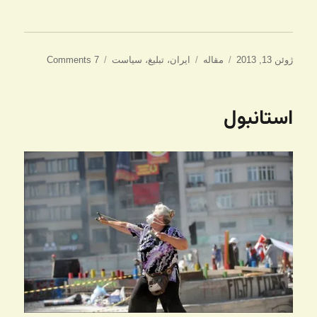
ارسال
دسته‌ها
برچسب‌ها
ژوئن 13, 2013
مقاله
ایران
،
تبلیغ
،
سیاست
7 Comments
شده
در
استانبول