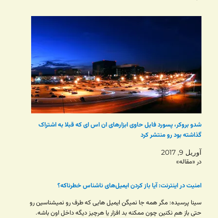
شدو بروکر، پسورد فایل حاوی ابزارهای ان اس ای که قبلا به اشتراک
گذاشته بود رو منتشر کرد
آوریل 9, 2017
در «مقاله»
امنیت در اینترنت: آیا باز کردن ایمیل‌های ناشناس خطرناکه؟
سینا پرسیده: مگر همه جا نمیگن ایمیل هایی که طرف رو نمیشناسین رو
حتی باز هم نکنین چون ممکنه بد افزار یا هرچیز دیگه داخل اون باشه.