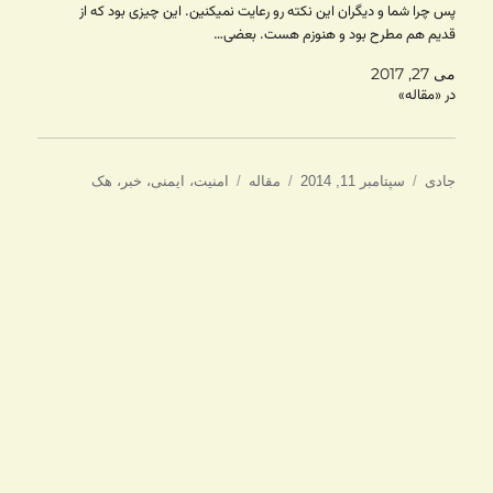
پس چرا شما و دیگران این نکته رو رعایت نمیکنین. این چیزی بود که از
قدیم هم مطرح بود و هنوزم هست. بعضی…
می 27, 2017
در «مقاله»
نویسنده
ارسال
دسته‌ها
برچسب‌ها
جادی
سپتامبر 11, 2014
مقاله
امنیت
،
ایمنی
،
خبر
،
هک
شده
در