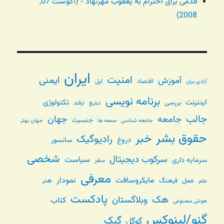
قدمی برای احترام به یعقوب مهرنهاد - (آگوست 07,
2008)
ایران
امنیت
ایمنی
آموزش
اقتصاد
اپل
آزادی بیان
برنامه نویسی
اینترنت
تکنولوژی
بررسی
تبلیغ
ترفند
جالب
جامعه
جهان
جنسیت
جامعه شناسی
جهان بهتر
جمعه ها
حقوق بشر
خبر
رادیوگیک
دروغ
سانسور
شخصی
سرکوب دیجیتال
سیاست
سرمایه داری
سفر
معرفی
مایکروسافت
نمودار
عمل
فرهنگ
هنر
علم
پادکست
هک
وبلاگستان
کتاب
هوش مصنوعی
گنو/لینوکس
گیک
گوگل