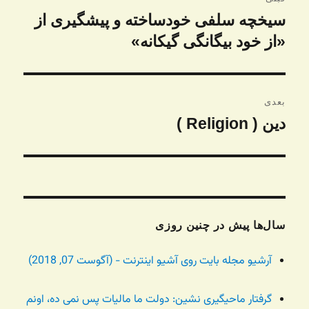
نوشته
سیخچه سلفی خودساخته و پیشگیری از
نوشته
قبلی:
«از خود بیگانگی گیکانه»
بعدی
دين ( Religion )
نوشته
بعدی:
سال‌ها پیش در چنین روزی
آرشیو مجله بایت روی آشیو اینترنت - (آگوست 07, 2018)
گرفتار ماحیگیری نشین: دولت ما مالیات پس نمی ده، اونم