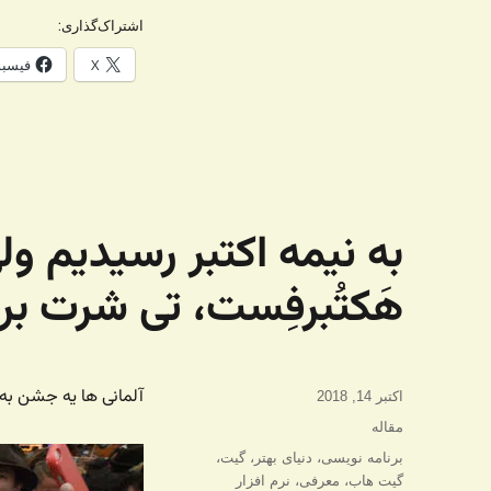
اشتراک‌گذاری:
X
فیسب
به نیمه اکتبر رسیدیم و
هَکتُبرفِست، تی شرت بر
آلمانی ها یه جشن به
ارسال
اکتبر 14, 2018
شده
دسته‌ها
مقاله
در
برچسب‌ها
برنامه نویسی
،
دنیای بهتر
،
گیت
،
گیت هاب
،
معرفی
،
نرم افزار