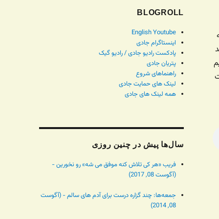
BLOGROLL
English Youtube
ه
اینستاگرام جادی
د
پادکست رادیو جادی / رادیو گیک
م
پتریان جادی
راهنماهای شروع
ت
لینک های حمایت جادی
همه لینک های جادی
سال‌ها پیش در چنین روزی
فریب «هر کی تلاش کنه موفق می شه» رو نخورین -
(آگوست 08, 2017)
جمعه‌ها: چند گزاره درست برای آدم های سالم - (آگوست
08, 2014)