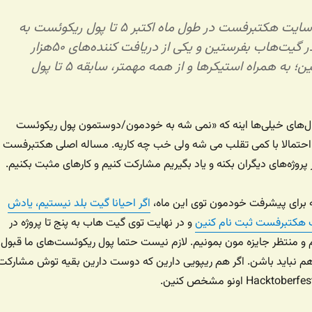
بعد از ثبت نام در سایت هکتبرفست در طول ماه اکتبر ۵ تا پول ریکوئست به
پروژه‌های دیگران در گیت‌هاب بفرستین و یکی از دریافت کننده‌های ۵۰هزار
تی‌شرت ایونت بشین؛ به همراه استیکرها و از همه مهمتر، سابقه ۵ تا پول
ل‌های خیلی‌ها اینه که «نمی شه به خودمون/دوستمون پول ریکوئست
 احتمالا با کمی تقلب می شه ولی خب چه کاریه. مساله اصلی هکتبرفست
یر پروژه‌های دیگران بکنه و یاد بگیریم مشارکت کنیم و کارهای مثبت بکنیم.
 برای پیشرفت خودمون توی این ماه،
اگر احیانا گیت بلد نیستیم، یادش
 هکتبرفست ثبت نام کنین
و در نهایت توی گیت هاب به پنج تا پروژه در
ن ماه PR بزنیم و منتظر جایزه مون بمونیم. لازم نیست حتما پول ریکوئست‌های ما قبول
 نباید باشن. اگر هم ریپویی دارین که دوست دارین بقیه توش مشارکت