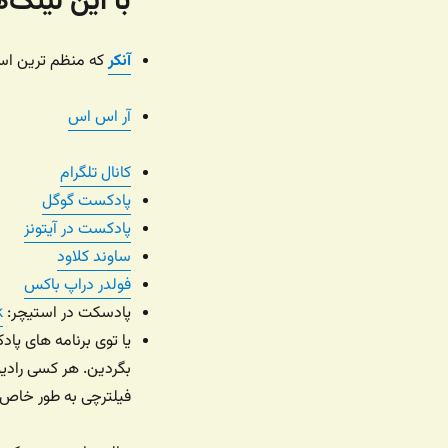
با این لینک
آنکر
که منظم ترین است
آر اس اس
کانال تلگرام
پادکست گوگل
پادکست در آیتونز
ساوند کلاود
فولدر دراپ باکس
پادسکت در استیچر:
k
بگردین. هر کسی رادیو
فیلترچی به طور خاص ر