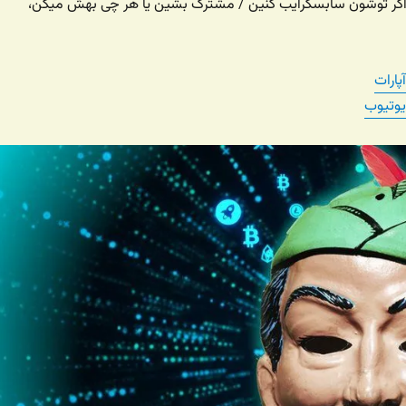
ه اگر توشون سابسکرایب کنین / مشترک بشین یا هر چی بهش میگن،
پارات
یوتیوب