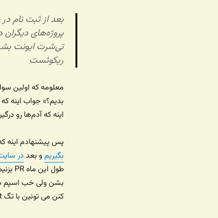
ریکوئست
معلومه که اولین سوا
بدیم؟» جواب اینه که
اینه که آدم‌ها رو درگ
پس پیشنهادم اینه که
بگیریم
و بعد
در سایت
طول ای
بشن ولی خب اسپم هم
کنن می تونین با تگ Hacktoberfest اونو مشخص کنین.