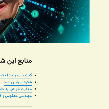
منابع این شم
گیت هاب و حذف کوک
هکرهای رابین هود
معذرت خواهی به خاط
مهندسی معکوس وا