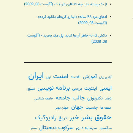
از یک رسانه ملی چه انتظاری دارید؟ - (آگوست 08, 2009)
ادعای مرد ۴۸ ساله: «اینا رو گربه‌ام دانلود کرده» -
(آگوست 08, 2009)
دلایلی که به خاطر آن‌ها نباید اپل مک بخرید - (آگوست
08, 2008)
ایران
امنیت
آموزش
اقتصاد
اپل
آزادی بیان
برنامه نویسی
ایمنی
اینترنت
بررسی
تبلیغ
جالب
جامعه
تکنولوژی
ترفند
جامعه شناسی
جهان
جنسیت
جهان بهتر
جمعه ها
حقوق بشر
خبر
رادیوگیک
دروغ
سرکوب دیجیتال
سانسور
سرمایه داری
سفر