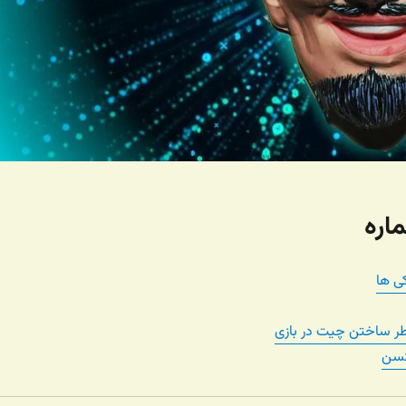
اره
ی ها
ر ساختن چیت در بازی
کسن