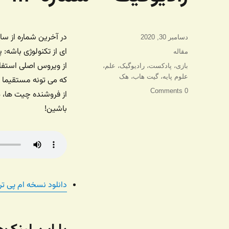
ارسال
دسامبر 30, 2020
شده
ای از تکنولوژی باشه:
دسته‌ها
مقاله
در
از ویروس اصلی استفاد
برچسب‌ها
بازی
،
پادکست
،
رادیوگیک
،
علم
،
علوم پایه
،
گیت هاب
،
هک
که می تونه مستقیما ی
0 Comments
از فروشنده چیت ها، ه
باشین!
دانلود نسخه ام پی تر