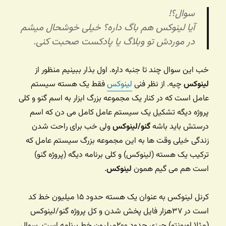
سوال؟!
آیا لینوکس هم باگ داره؟ خیلی خوشحال میشم
در موردش تو وبلاگ یا پادکست صحبت کنی.
خب این سوال چند تا جنبه داره. اول بذار ببینیم منظور از
لینوکس
چیه. از نظر فنی
لینوکس
فقط یک هسته سیستم
عامل است که در کنار یک مجموعه بزرگ ابزار به اسم گنو و کلی
پروژه دیگه تشکیل یک سیستم عامل کامل می دن که اسم
درستش باید باشه
گنو/لینوکس
ولی خب برای راحت شدن
زندگی خیلی وقت ها به این مجموعه بزرگ سیستم عامل که
ترکیب یک هسته (لینوکس) و کلی برنامه دیگه (پروژه گنو)
است هم می گیم همون
لینوکس
.
کرنل لینوکس به عنوان یک هسته حدود ۱۵ میلیون خط کد
است در ۳۷هزار فایل پخش شدن و کل پروژه گنو/لینوکس
(مثلا اوبونتو) چیزی حدود ۲۰۰میلیون خط برنامه است. سوال