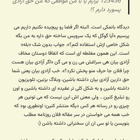
123456 بزارم یا با من موافقی که من حق آزادی
پسورد دارم ؟!
دیدگاه بانمکی است. البته اگر فضا رو پیچیده نکنیم داریم می
پرسیم «آیا گوگل که یک سرویس ساخته حق داره به من بگه
شکل خاصی ازش استفاده کنم؟». جواب بدون شک «بله»
است. این همون مغلطه ای است که اتفاقا دوستان مخاف
آزادی بیان هی سراغش می رن و می گن «اگر آزادی بیان هست
چرا فلان جا حرف منو پخش نکرد؟». خب آزادی بیان یعنی شما
حق دارین آزادی بیان داشته باشین، وبلاگ بزنین، تلویزیون
داشته باشین و به شکل کلی تر عقیده ای داشته باشین و اون
رو تبلیغ کنین .. ولی معنی اش این نیست که می تونین هر
چیزی رو در رسانه هر کس دیگه منتشر کنین؛ اونطوری بود که
خب همه می خواستن در سر مقاله فلان روزنامه مطلب
بنویسن یا تو سی ان ان سخنرانی داشته باشن (: