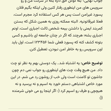
جواب نهایی؟ بله گوگل حق داره بگه در شرکت من و رو
سرویس های من اینطوری رفتار کنین‌ ولی اینکه بگیم فلان
پسورد غیرامن است پس هر کس استفاده کرد مجرم است،
فعلا غیرقانونیه. البته ممکنه روزی به همین شکل که بستن
کمربند ایمنی یا داشتن بیمه شخص ثالث اجباری است، اونم
اجباری بشه؛‌ هرچند که اگر در چنان جامعه ای باشیم و کسی
بتونه کشف کنه که پسورد فعلی شما ۱۲۳۴۵۶ است، اول باید
اون سرویس رو به خاطر امن نبودن، تعطیل کنن.
توضیح خاص:
یه اشتباه شد.. یک دوستی بهم یه نظر تو چت
داد. من هیچ وقت چت های اینطوری رو جواب نمی دم چون
جاشون تو کامنت است ولی خب از روشون رد می شم. در این
مورد خاص اشتباهی دستم خورد به اسپم و نه پرسید و نه
هیچچی و طرف رو اسپم کرد (: اگر اینجا رو می خونی شرمنده
((: