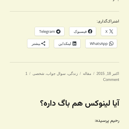
اشتراک‌گذاری:
X
فیسبوک
Telegram
WhatsApp
لینکداین
بیشتر
ارسال
دسته‌ها
برچسب‌ها
اکتبر 18, 2015
مقاله
زندگی
،
سوال جواب
،
شخصی
1
شده
Comment
در
آیا لینوکس هم باگ داره؟
رحیم پرسیده: