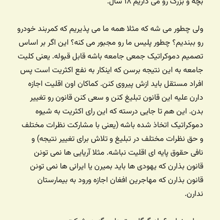
بچه و بزرگ رو می ذاریم ۱۸ سال.
ولی چطور می شه که مثلا همه ما می پذیریم که کمربند خودرو
رو ببندیم؟‌ چطور پلیس ما رو مجبور می کنه؟ این اگر بر اساس
تصمیم دموکراتیک جمعی جامعه باشه قابل قبوله. یعنی کلیت
جامعه به این نتیجه برسن که اینکار به نفع اکثریت است پس
افراد مستقل باید ازش پیروی کنن. کماکان اون اقلیت اجازه
دارن علیه این قانون تبلیغ کنن و سعی کنن قانون رو تغییر
بدن. این هم تا جایی درسته که این رای اکثریت به شیوه
دموکراتیک اتخاذ شده باشه (یعنی با مشارکت نظرات مختلف
و حق نظرات مختلف در تبلیغ و تلاش برای تغییر نتیجه) و
نافی حقوق پایه ای اقلیت نباشه. مثلا آریایی ها نمی تونن
قانون بذارن که یهودی ها باید بمیرن یا ایرانی ها نمی تونن
قانون بذارن که مهاجرین افغان اجازه ورود به بیمارستان
ندارن.