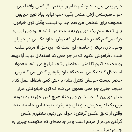
دارم یعنی من باید چشم هام رو ببندم. اگر کسی واقعا نمی
خواد هیچکس ازش عکس بگیره خب نباید بیاد توی خیابون.
معلومه برای شخص من هم جذاب نیست وقتی توی خیابون
یا پارک هستم یک دوربین به سمت من نشونه بره ولی این رو
درک می‌کنم که در جامعه ای که توش اجازه عکاسی در خیابان
وجود داره، بهتر از جامعه ای است که این حق از مردم سلب
شده . فراموش نکنیم که در جوامعی که استدلال «باید آزادی‌ها
رو محدود کنیم تا امنیت حاصل بشه» تبلیغ می شه، معمولا
استدلال کننده کسی است که داره بقیه رو کنترل می کنه ولی
حاضر نیست خودش کنترل بشه یا حتی کمی شفاف عمل کنه.
نتیجه چنین جوامعی همون می شه که توی خیابونش هزار
مدل دوربین کار می ذارن ولی مثلا هیچ کس حق نداره بدونه
توی یک اداره دولتی یا زندان چه بخره. نتیجه این جامعه، بده.
وقتی از «حق عکس گرفتن» حرف می زنیم، منظورم عکس
گرفتن مردم از مردم است و در جامعه‌ای که حکومت چیزی به
جز مردم نیست.