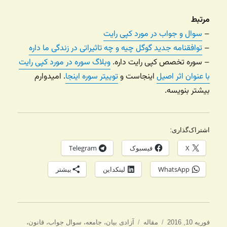
مرتبط
–
سوال و جواب در مورد کپی رایت
–
توافقنامه جدید گوگل چیه و چه تاثیراتی در زندگی ما داره
– سوره تخصص کپی رایت داره.
وبلاگ سوره در مورد کپی رایت
با عنوان اثر اصیل
اینجاست و
توییتر سوره اینجا
. امیدوارم
بیشتر بنویسه.
اشتراک‌گذاری:
X
فیسبوک
Telegram
WhatsApp
لینکداین
بیشتر
ارسال
دسته‌ها
برچسب‌ها
فوریه 10, 2016
مقاله
آزادی بیان
،
جامعه
،
سوال جواب
،
قانون
،