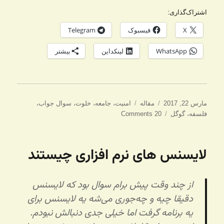
اشتراک‌گذاری:
X
فیسبوک
Telegram
WhatsApp
لینکداین
بیشتر
ارسال
دسته‌ها
برچسب‌ها
مارس 22, 2017
مقاله
امنیت
،
جامعه
،
خلوت
،
سوال جواب
،
شده
فلسفه
،
گوگل
20 Comments
در
لایسنس های نرم افزاری چیستند
از چند وقت پیش برام سوال بود که لایسنس
دقیقا چیه و چه‌جوری می‌شه یه لایسنس برای
یه برنامه گرفت اما خیلی جدی دنبالش نبودم.