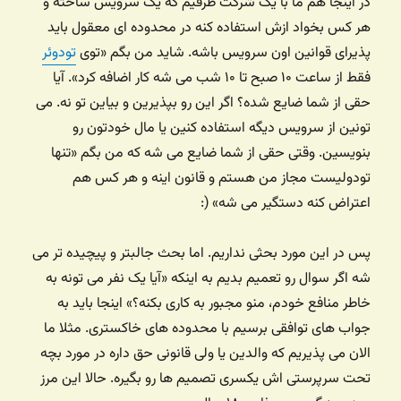
در اینجا هم ما با یک شرکت طرفیم که یک سرویس ساخته و
هر کس بخواد ازش استفاده کنه در محدوده ای معقول باید
پذیرای قوانین اون سرویس باشه. شاید من بگم «توی
تودوئر
فقط از ساعت ۱۰ صبح تا ۱۰ شب می شه کار اضافه کرد». آیا
حقی از شما ضایع شده؟ اگر این رو بپذیرین و بیاین تو نه. می
تونین از سرویس دیگه استفاده کنین یا مال خودتون رو
بنویسین. وقتی حقی از شما ضایع می شه که من بگم «تنها
تودولیست مجاز من هستم و قانون اینه و هر کس هم
اعتراض کنه دستگیر می شه» (:
پس در این مورد بحثی نداریم. اما بحث جالبتر و پیچیده تر می
شه اگر سوال رو تعمیم بدیم به اینکه «آیا یک نفر می تونه به
خاطر منافع خودم، منو مجبور به کاری بکنه؟» اینجا باید به
جواب های توافقی برسیم با محدوده های خاکستری. مثلا ما
الان می پذیریم که والدین یا ولی قانونی حق داره در مورد بچه
تحت سرپرستی اش یکسری تصمیم ها رو بگیره. حالا این مرز