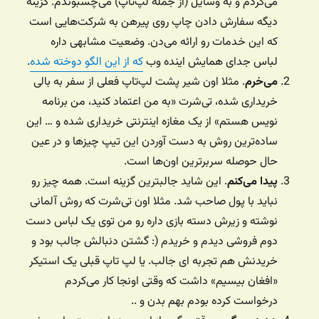
می‌کردم و به وسایل (از جمله لپ‌تاپ) می‌چسبوندم. گزینه
دیگه سفارش دادن چاپ روی پیرهن به شرکت‌هایی است
که این خدمات رو ارائه می‌دن. وضعیت مشابهی داره
لباس جدای همایش اینده وب
که از این الگو دوخته شده
.
می‌خرم
. مثلا اون شیر پشت لپ‌تاپ فعلی از سفر به بالی
خریداری شده، تی‌شرت «به من اعتماد کنید، من برنامه
نویس‌ هستم» از یک مغازه اینترنتی خریداری شده و … این
ساده‌ترین روش به دست آوردن این تیپ چیزها و در عین
حال حوصله سربرترین اون‌ها است.
پیدا می‌کنم
. این شاید جالبترین گزینه است. همه چیز رو
نباید با پول صاحب شد. مثلا اون تی‌شرت که روش آلمانی
نوشته و زیرش دسته بازی داره رو من توی یک لباس دست
دوم فروشی دیدم و خریدم (: گشتن دنبالش جالب بود و
خریدنش هم تجربه ای جالب. یا لپ تاپ قبلی یک استیکر
«افغان بیسیم» داشت که وقتی اونجا کار می‌کردم
درخواست کرده بودم بهم بدن و ..