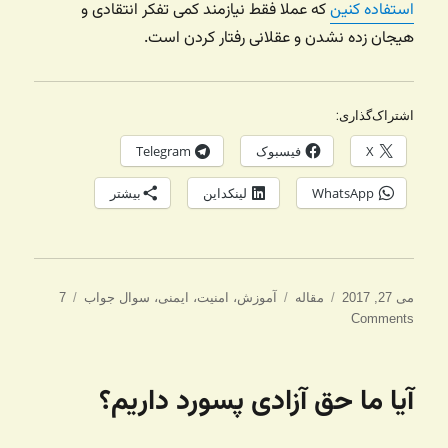
استفاده کنین
که عملا فقط نیازمند کمی تفکر انتقادی و
هیجان زده نشدن و عقلانی رفتار کردن است.
اشتراک‌گذاری:
X
فیسبوک
Telegram
WhatsApp
لینکداین
بیشتر
ارسال
دسته‌ها
برچسب‌ها
می 27, 2017
مقاله
آموزش
،
امنیت
،
ایمنی
،
سوال جواب
7
شده
Comments
در
آیا ما حق آزادی پسورد داریم؟