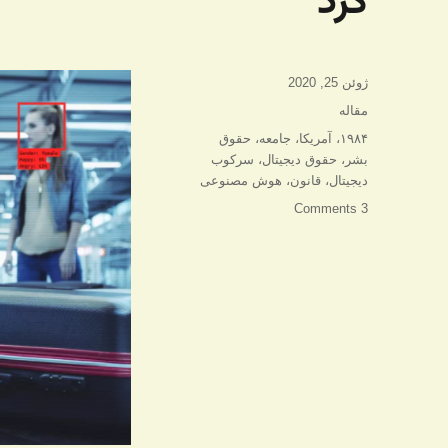
کرد
ارسال
ژوئن 25, 2020
شده
دسته‌ها
مقاله
در
برچسب‌ها
۱۹۸۴
،
آمریکا
،
جامعه
،
حقوق
بشر
،
حقوق دیجیتال
،
سرکوب
دیجیتال
،
قانون
،
هوش مصنوعی
3 Comments