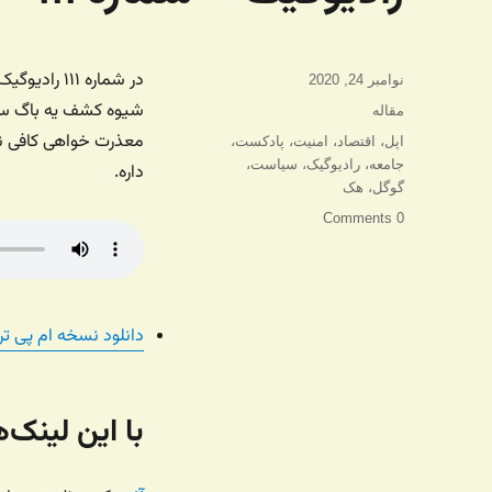
در شماره ۱۱
ارسال
نوامبر 24, 2020
شده
شیوه کشف یه باگ ساد
دسته‌ها
مقاله
در
معذرت خواهی کافی نیس
برچسب‌ها
اپل
،
اقتصاد
،
امنیت
،
پادکست
،
جامعه
،
رادیوگیک
،
سیاست
،
داره.
گوگل
،
هک
0 Comments
دانلود نسخه ام پی تر
با این لینک