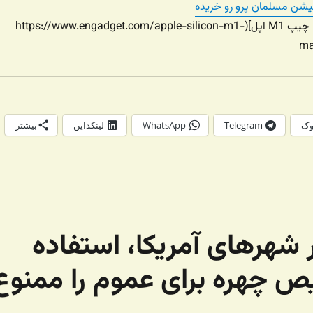
کیشن مسلمان پرو رو خریده
[تحولی در کامپیوترها، چیپ M1 اپل](https://www.engadget.com/apple-silicon-m1-
ma
وک
Telegram
WhatsApp
لینکداین
بیشتر
 شهرهای آمریکا، استفاده
ص چهره برای عموم را ممنوع