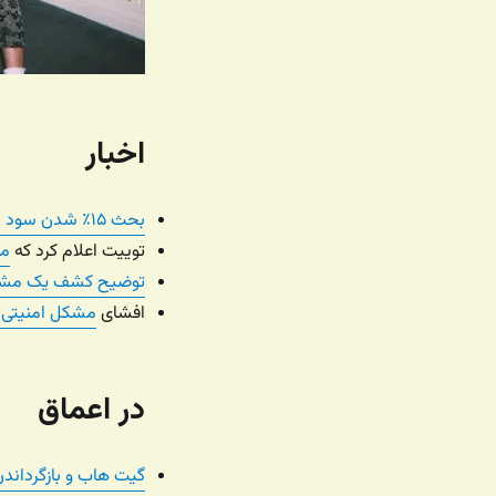
اخبار
بحث ۱۵٪ شدن سود اپل از شرکت های کوچیک
توییت اعلام کرد که
ما
توضیح کشف یک مشکل ام
افشای
مشکل امنیتی 
در اعماق
گیت هاب و بازگرداندن 