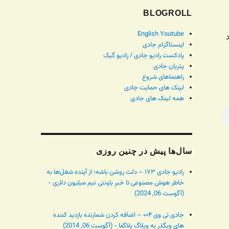
BLOGROLL
English Youtube
د
اینستاگرام جادی
پادکست رادیو جادی / رادیو گیک
پتریان جادی
راهنماهای شروع
لینک های حمایت جادی
همه لینک های جادی
سال‌ها پیش در چنین روزی
رادیو جادی ۱۷۳ – دلت روشن باشه؛ از آینده شغل‌ها به
خاطر هوش مصنوعی تا خبر باونتی نیم میلیون دلاری -
(آگوست 06, 2024)
جادی تی وی ۰۰۴ – اضافه کردن شمارنده بازدید کننده
های وبگذر به وبلاگ بلاگفا - (آگوست 06, 2014)