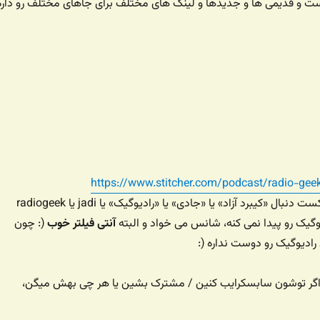
ت و قدیمی ها و جدیدها و لینک های مختلف برای جاهای مختلف رو داره
https://www.stitcher.com/podcast/radio-gee
یا توی برنامه های پادکست دنبال «کیبرد آزاد» یا «جادی» یا «رادیوگیک» یا jadi یا radiogeek
گیک رو پیدا نمی کنه، شانس می خواد و البته
آنتی فیلتر خوب
(: چون
ادیوگیک رو دوست نداره (:
ه اگر توشون سابسکرایب کنین / مشترک بشین یا هر چی بهش میگن،