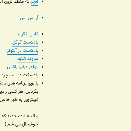
آنچر
که منظم ترین اس
آر اس اس
کانال تلگرام
پادکست گوگل
پادکست در آیتونز
ساوند کلاود
فولدر دراپ باکس
پادسکت در استیچر:
k
بگردین. هر کسی رادیو
فیلترچی به طور خاص ر
و البته ایده جدید ک
خوشحال می شم (: