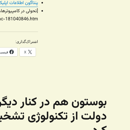
پنتاگون اطلاعات اپلی
c-181040846.htm
اشتراک‌گذاری:
X
فیسب
بوستون هم در کنار دیگر
دولت از تکنولوژی تشخی