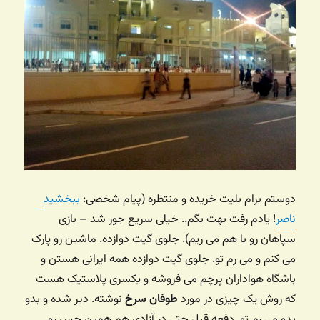
دوستم برام بلیت خریده و منتظره (پیام شخصی:
ببخشید
ناصر
! یادم رفت بهت بگم.. خیلی سریع جور شد – بازی
سپاهان رو با هم می ریم). جلوی گیت دوازده. ماشین رو پارک
می کنم و می رم تو. جلوی گیت دوازده همه ایرانی هستن و
باشگاه هواداران پرچم می فروشه و یکسری پلاستیک هست
که روش یک چیزی در مورد
طوفان سرخ
نوشته. دیر شده و بدو
بدو می رم تو. دفعه قبل حتی در آزادی هم همین حس رو