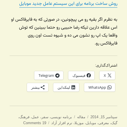
روش ساخت برنامه برای این سیستم عامل جدید موبایل
به نظرم اگر بقیه رو می پیچونین، در صورتی که به فایرفاکس او
اس علاقه دارین تیکه رضا حبیبی رو حتما ببینین که توش
واقعا یک اپ رو نشون می ده و شیوه تست اون روی
فایرفاکس رو.
اشتراک‌گذاری:
X
فیسبوک
Telegram
WhatsApp
لینکداین
بیشتر
ارسال
دسته‌ها
برچسب‌ها
سپتامبر 15, 2014
مقاله
برنامه نویسی
،
سفر
،
عمل
،
فرهنگ
،
شده
گیک
،
معرفی
،
موبایل
،
موزیلا
،
نرم افزار آزاد
19 Comments