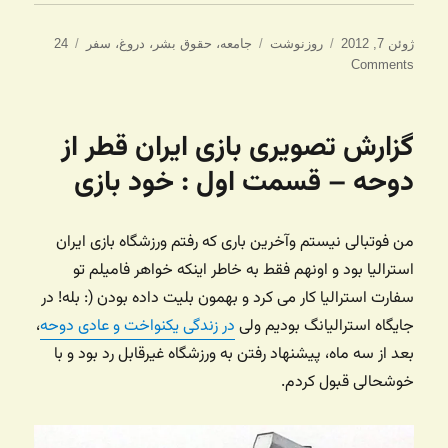
ارسال
دسته‌ها
برچسب‌ها
ژوئن 7, 2012
روزنوشت
جامعه
،
حقوق بشر
،
دروغ
،
سفر
24
شده
Comments
در
گزارش تصویری بازی ایران قطر از
دوحه – قسمت اول : خود بازی
من فوتبالی نیستم و‌آخرین باری که رفتم ورزشگاه بازی ایران
استرالیا بود و اونهم فقط به خاطر اینکه خواهر فامیلم تو
سفارت استرالیا کار می کرد و بهمون بلیت داده بودن (: بله! در
جایگاه استرالیانگ بودیم ولی
در زندگی یکنواخت و عادی دوحه
،
بعد از سه ماه، پیشنهاد رفتن به ورزشگاه غیرقابل رد بود و با
خوشحالی قبول کردم.