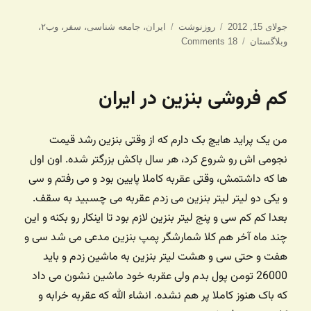
ارسال
دسته‌ها
برچسب‌ها
جولای 15, 2012
روزنوشت
ایران
،
جامعه شناسی
،
سفر
،
وب۲
،
شده
وبلاگستان
18 Comments
در
کم فروشی بنزین در ایران
من یک پراید هایچ بک دارم که از وقتی بنزین رشد قیمت
نجومی اش رو شروع کرد، هر سال باکش بزرگتر شده. اون اول
ها که داشتمش، وقتی عقربه کاملا پایین بود و می رفتم و سی
و یکی دو لیتر لیتر بنزین می زدم عقربه می چسبید به سقف.
بعدا کم کم سی و پنج لیتر بنزین لازم بود تا اینکار رو بکنه و این
چند ماه آخر هم کلا شمارشگر پمپ بنزین مدعی می شد سی و
هفت و حتی سی و هشت لیتر بنزین به ماشین زدم و باید
26000 تومن پول بدم ولی عقربه خود ماشین نشون می داد
که باک هنوز کاملا پر هم نشده. انشاء الله که عقربه خرابه و