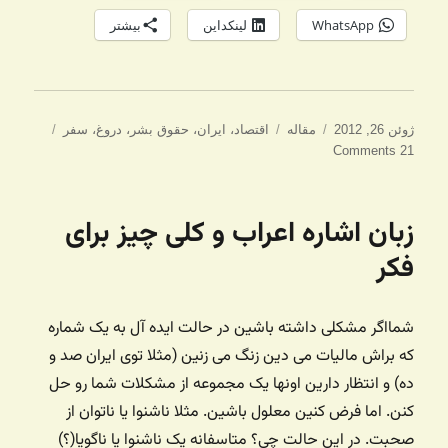
WhatsApp
لینکداین
بیشتر
ارسال
دسته‌ها
برچسب‌ها
ژوئن 26, 2012
مقاله
اقتصاد
،
ایران
،
حقوق بشر
،
دروغ
،
سفر
شده
21 Comments
در
زبان اشاره اعراب و کلی چیز برای
فکر
شمااگر مشکلی داشته باشین در حالت ایده آل به یک شماره
که براش مالیات می دین زنگ می زنین (مثلا توی ایران صد و
ده) و انتظار دارین اونها یک مجموعه از مشکلات شما رو حل
کنن. اما فرض کنین معلول باشین. مثلا ناشنوا یا ناتوان از
صحبت. در این حالت چی؟ متاسفانه یک ناشنوا یا ناگویا(؟)