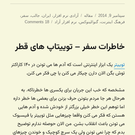
ارسال
دسته‌ها
برچسب‌ها
سپتامبر 9, 2014
مقاله
آزادی نرم افزار
،
ایران
،
جالب
،
سفر
،
شده
فرهنگ اینترنت
،
گنو/لینوکس
،
نرم افزار آزاد
18 Comments
در
خاطرات سفر – توییتاپ های قطر
توییتر
یک ابزار اینترنتی است که آدم ها می تونن در ۱۴۰ کاراکتر
توش بگن الان دارن چیکار می کنن یا چی فکر می کنن.
مشخصه که خب این جریان برای یکسری ها خطرناکه. به
هرحال هر جا مردم بتونن حرف بزنن برای بعضی ها خطر داره
اما توهم این خطر خیلی بزرگتر از خودش شده و آدم هایی
هستن که فکر می کنن واقعا چیزهایی مثل توییتر یا فیسبوک
می تونن باعث انقلاب بشن. من الان حوصله ندارم توضیح
بدم که چرا نمی تونن ولی یک سرچ کوچیک و خوندن چیزهای