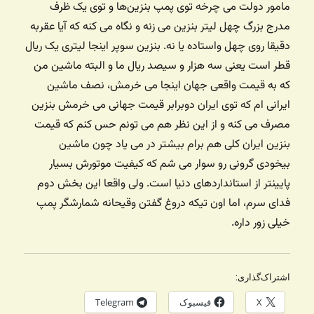
مامور دولت می چرخه توی پمپ بنزین‌ها و توی یک ظرف
مدرج بزرگ چهل لیتر بنزین می زنه و نگاه می کنه که آیا عقربه
دقیقا روی چهل واستاده یا نه. بنزین سوپر اینجا لیتری یک ریال
قطر است یعنی سه هزار و سیصد ریال ما و البته ماشین من
که به قیمت واقعی جهان اینجا می خرمش، نصف ماشین
ایرانی ام که توی ایران دوبرابر قیمت جهانی می خرمش بنزین
مصرف می کنه و از این نظر هم می تونم حس کنم که قیمت
بنزین ایران کلی هم برام بیشتر در می یاد چون ماشین
بیخودی گرونی رو سوار می شم که کیفیت موتورش بسیار
پایینتر از استانداردهای دنیا است. ولی واقعا این بخش دوم
فدای سرم، اما اون تیکه دروغ گفتن وقیحانه شمارشگر پمپ
خیلی زور داره.
اشتراک‌گذاری:
X
فیسبوک
Telegram